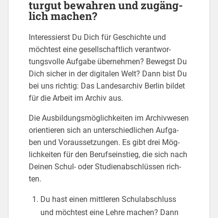
tur­gut be­wah­ren und zu­gäng­
lich ma­chen?
In­ter­es­sierst Du Dich für Ge­schich­te und
möch­test eine ge­sell­schaft­lich ver­ant­wor­
tungs­vol­le Auf­ga­be über­neh­men? Be­wegst Du
Dich si­cher in der di­gi­ta­len Welt? Dann bist Du
bei uns rich­tig: Das Lan­des­ar­chiv Ber­lin bil­det
für die Ar­beit im Ar­chiv aus.
Die Aus­bil­dungs­mög­lich­kei­ten im Ar­chiv­we­sen
ori­en­tie­ren sich an un­ter­schied­li­chen Auf­ga­
ben und Vor­aus­set­zun­gen. Es gibt drei Mög­
lich­kei­ten für den Be­rufs­ein­stieg, die sich nach
Dei­nen Schul- oder Stu­di­en­ab­schlüs­sen rich­
ten.
Du hast einen mitt­le­ren Schul­ab­schluss
und möch­test eine Lehre ma­chen? Dann