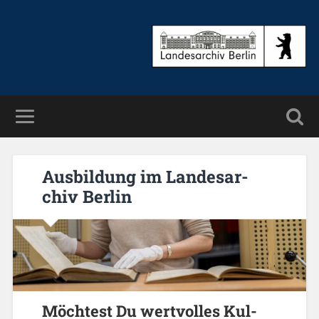
Aus­bil­dung im Lan­des­ar­
chiv Ber­lin
Möch­test Du wert­vol­les Kul­