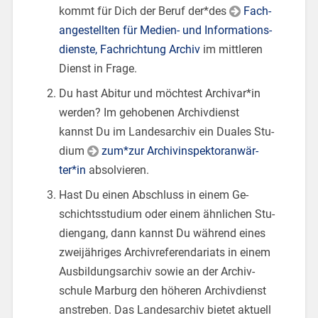
kommt für Dich der Beruf der*des
Fach­
an­ge­stell­ten für Me­di­en- und In­for­ma­ti­ons­
diens­te, Fach­rich­tung Ar­chiv
im mitt­le­ren
Dienst in Frage.
Du hast Ab­itur und möch­test Ar­chi­var*in
wer­den? Im ge­ho­be­nen Ar­chiv­dienst
kannst Du im Lan­des­ar­chiv ein Dua­les Stu­
di­um
zum*zur Ar­chi­vinspek­tor­an­wär­
ter*in
ab­sol­vie­ren.
Hast Du einen Ab­schluss in einem Ge­
schichts­stu­di­um oder einem ähn­li­chen Stu­
di­en­gang, dann kannst Du wäh­rend eines
zwei­jäh­ri­ges Ar­chi­v­re­fe­ren­da­ri­ats in einem
Aus­bil­dungs­ar­chiv sowie an der Ar­chiv­
schu­le Mar­burg den hö­he­ren Ar­chiv­dienst
an­stre­ben. Das Lan­des­ar­chiv bie­tet ak­tu­ell