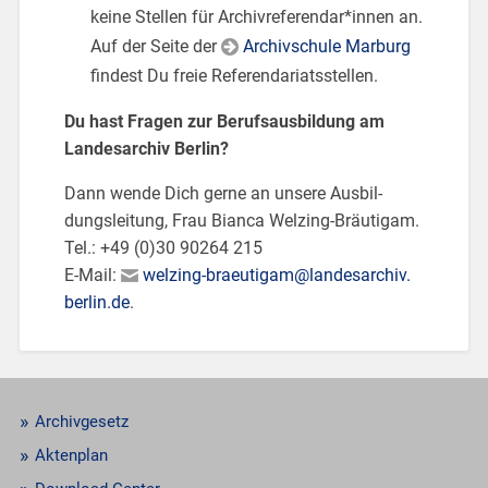
keine Stel­len für Ar­chi­v­re­fe­ren­dar*innen an.
Auf der Seite der
Ar­chiv­schu­le Mar­burg
fin­dest Du freie Re­fe­ren­da­ri­ats­stel­len.
Du hast Fra­gen zur Be­rufs­aus­bil­dung am
Lan­des­ar­chiv Ber­lin?
Dann wende Dich gerne an un­se­re Aus­bil­
dungs­lei­tung, Frau Bi­an­ca Wel­zing-Bräu­ti­gam.
Tel.: +49 (0)30 90264 215
E-Mail:
wel­zing-braeu­ti­gam@​lan​desa​rchi​v.​
berlin.​de
.
Archivgesetz
Aktenplan