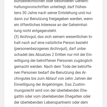
bun­des­recht­li­chen oder be­son­de­ren Ge­heim­
hal­tungs­vor­schrif­ten un­ter­liegt, darf frü­hes­
tens 30 Jahre nach sei­ner Ent­ste­hung und nur
dann zur Be­nut­zung frei­ge­ge­ben wer­den, wenn
ein öf­fent­li­ches In­ter­es­se an der Ge­heim­hal­
tung nicht ent­ge­gen­steht.
(3) Ar­chiv­gut, das sich sei­nem we­sent­li­chen In­
halt nach auf eine na­tür­li­che Per­son be­zieht
(per­so­nen­be­zo­ge­nes Ar­chiv­gut), darf un­be­
scha­det des Ab­sat­zes 2 Drit­ten nur mit der Ein­
wil­li­gung der be­trof­fe­nen Per­so­nen zu­gäng­lich
ge­macht wer­den. Nach dem Tode der be­trof­fe­
nen Per­so­nen be­darf die Be­nut­zung des Ar­
chiv­gu­tes bis zum Ab­lauf von zehn Jah­ren der
Ein­wil­li­gung der An­ge­hö­ri­gen. Das Zu­stim­
mungs­recht wird von der über­le­ben­den Ehe­
gat­tin oder vom über­le­ben­den Ehe­gat­ten oder
der über­le­ben­den Le­bens­part­ne­rin oder dem