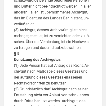
schutz­wür­di­ge Be­lan­ge be­trof­fe­ner Per­so­nen
und Drit­ter nicht be­ein­träch­tigt wer­den. In allen
an­de­ren Fäl­len ist über­nom­me­nes Ar­chiv­gut,
das im Ei­gen­tum des Lan­des Ber­lin steht, un­
ver­äu­ßer­lich.
(3) Ar­chiv­gut, des­sen Ar­chiv­wür­dig­keit nicht
mehr ge­ge­ben ist, ist zu ver­nich­ten oder zu lö­
schen. Über die Ver­nich­tung ist ein Nach­weis
zu fer­ti­gen und dau­ernd auf­zu­be­wah­ren.
§ 8
Be­nut­zung des Ar­chiv­gu­tes
(1) Jede Per­son hat auf An­trag das Recht, Ar­
chiv­gut nach Maß­ga­be die­ses Ge­set­zes und
der auf­grund die­ses Ge­set­zes er­las­se­nen
Rechts­vor­schrif­ten zu be­nut­zen.
(2) Grund­sätz­lich darf Ar­chiv­gut nach sei­ner
Ent­ste­hung nicht vor Ab­lauf von zehn Jah­ren
durch Drit­te be­nutzt wer­den. Ar­chiv­gut, das