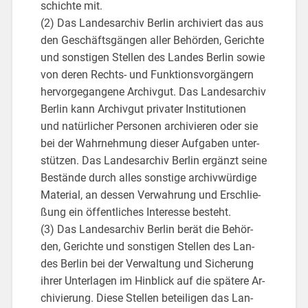
schich­te mit.
(2) Das Lan­des­ar­chiv Ber­lin ar­chi­viert das aus
den Ge­schäfts­gän­gen aller Be­hör­den, Ge­rich­te
und sons­ti­gen Stel­len des Lan­des Ber­lin sowie
von deren Rechts- und Funk­ti­ons­vor­gän­gern
her­vor­ge­gan­ge­ne Ar­chiv­gut. Das Lan­des­ar­chiv
Ber­lin kann Ar­chiv­gut pri­va­ter In­sti­tu­tio­nen
und na­tür­li­cher Per­so­nen ar­chi­vie­ren oder sie
bei der Wahr­neh­mung die­ser Auf­ga­ben un­ter­
stüt­zen. Das Lan­des­ar­chiv Ber­lin er­gänzt seine
Be­stän­de durch alles sons­ti­ge ar­chiv­wür­di­ge
Ma­te­ri­al, an des­sen Ver­wah­rung und Er­schlie­
ßung ein öf­fent­li­ches In­ter­es­se be­steht.
(3) Das Lan­des­ar­chiv Ber­lin berät die Be­hör­
den, Ge­rich­te und sons­ti­gen Stel­len des Lan­
des Ber­lin bei der Ver­wal­tung und Si­che­rung
ihrer Un­ter­la­gen im Hin­blick auf die spä­te­re Ar­
chi­vie­rung. Diese Stel­len be­tei­li­gen das Lan­