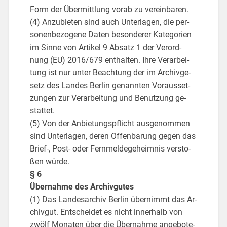
Form der Über­mitt­lung vorab zu ver­ein­ba­ren.
(4) An­zu­bie­ten sind auch Un­ter­la­gen, die per­
so­nen­be­zo­ge­ne Daten be­son­de­rer Ka­te­go­ri­en
im Sinne von Ar­ti­kel 9 Ab­satz 1 der Ver­ord­
nung (EU) 2016/679 ent­hal­ten. Ihre Ver­ar­bei­
tung ist nur unter Be­ach­tung der im Ar­chiv­ge­
setz des Lan­des Ber­lin ge­nann­ten Vor­aus­set­
zun­gen zur Ver­ar­bei­tung und Be­nut­zung ge­
stat­tet.
(5) Von der An­bie­tungs­pflicht aus­ge­nom­men
sind Un­ter­la­gen, deren Of­fen­ba­rung gegen das
Brief-, Post- oder Fern­mel­de­ge­heim­nis ver­sto­
ßen würde.
§ 6
Über­nah­me des Ar­chiv­gu­tes
(1) Das Lan­des­ar­chiv Ber­lin über­nimmt das Ar­
chiv­gut. Ent­schei­det es nicht in­ner­halb von
zwölf Mo­na­ten über die Über­nah­me an­ge­bo­te­