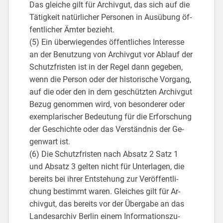
Das glei­che gilt für Ar­chiv­gut, das sich auf die
Tä­tig­keit na­tür­li­cher Per­so­nen in Aus­übung öf­
fent­li­cher Ämter be­zieht.
(5) Ein über­wie­gen­des öf­fent­li­ches In­ter­es­se
an der Be­nut­zung von Ar­chiv­gut vor Ab­lauf der
Schutz­fris­ten ist in der Regel dann ge­ge­ben,
wenn die Per­son oder der his­to­ri­sche Vor­gang,
auf die oder den in dem ge­schütz­ten Ar­chiv­gut
Bezug ge­nom­men wird, von be­son­de­rer oder
ex­em­pla­ri­scher Be­deu­tung für die Er­for­schung
der Ge­schich­te oder das Ver­ständ­nis der Ge­
gen­wart ist.
(6) Die Schutz­fris­ten nach Ab­satz 2 Satz 1
und Ab­satz 3 gel­ten nicht für Un­ter­la­gen, die
be­reits bei ihrer Ent­ste­hung zur Ver­öf­fent­li­
chung be­stimmt waren. Glei­ches gilt für Ar­
chiv­gut, das be­reits vor der Über­ga­be an das
Lan­des­ar­chiv Ber­lin einem In­for­ma­ti­ons­zu­