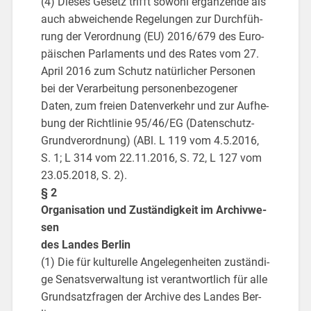
(4) Die­ses Ge­setz trifft so­wohl er­gän­zen­de als
auch ab­wei­chen­de Re­ge­lun­gen zur Durch­füh­
rung der Ver­ord­nung (EU) 2016/679 des Eu­ro­
päi­schen Par­la­ments und des Rates vom 27.
April 2016 zum Schutz na­tür­li­cher Per­so­nen
bei der Ver­ar­bei­tung per­so­nen­be­zo­ge­ner
Daten, zum frei­en Da­ten­ver­kehr und zur Auf­he­
bung der Richt­li­nie 95/46/EG (Da­ten­schutz-
Grund­ver­ord­nung) (ABl. L 119 vom 4.5.2016,
S. 1; L 314 vom 22.11.2016, S. 72, L 127 vom
23.05.2018, S. 2).
§ 2
Or­ga­ni­sa­ti­on und Zu­stän­dig­keit im Ar­chiv­we­
sen
des Lan­des Ber­lin
(1) Die für kul­tu­rel­le An­ge­le­gen­hei­ten zu­stän­di­
ge Se­nats­ver­wal­tung ist ver­ant­wort­lich für alle
Grund­satz­fra­gen der Ar­chi­ve des Lan­des Ber­