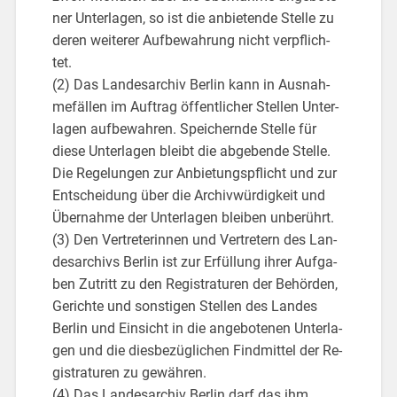
ner Un­ter­la­gen, so ist die an­bie­ten­de Stel­le zu
deren wei­te­rer Auf­be­wah­rung nicht ver­pflich­
tet.
(2) Das Lan­des­ar­chiv Ber­lin kann in Aus­nah­
me­fäl­len im Auf­trag öf­fent­li­cher Stel­len Un­ter­
la­gen auf­be­wah­ren. Spei­chern­de Stel­le für
diese Un­ter­la­gen bleibt die ab­ge­ben­de Stel­le.
Die Re­ge­lun­gen zur An­bie­tungs­pflicht und zur
Ent­schei­dung über die Ar­chiv­wür­dig­keit und
Über­nah­me der Un­ter­la­gen blei­ben un­be­rührt.
(3) Den Ver­tre­te­rin­nen und Ver­tre­tern des Lan­
des­ar­chivs Ber­lin ist zur Er­fül­lung ihrer Auf­ga­
ben Zu­tritt zu den Re­gis­tra­tu­ren der Be­hör­den,
Ge­rich­te und sons­ti­gen Stel­len des Lan­des
Ber­lin und Ein­sicht in die an­ge­bo­te­nen Un­ter­la­
gen und die dies­be­züg­li­chen Find­mit­tel der Re­
gis­tra­tu­ren zu ge­wäh­ren.
(4) Das Lan­des­ar­chiv Ber­lin darf das ihm