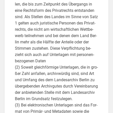
len, die bis zum Zeit­punkt des Über­gangs in
eine Rechts­form des Pri­vat­rechts ent­stan­den
sind. Als Stel­len des Lan­des im Sinne von Satz
1 gel­ten auch ju­ris­ti­sche Per­so­nen des Pri­vat­
rechts, die nicht am wirt­schaft­li­chen Wett­be­
werb teil­neh­men und bei denen dem Land Ber­
lin mehr als die Hälf­te der An­tei­le oder der
Stim­men zu­ste­hen. Diese Ver­pflich­tung be­
zieht sich auch auf Un­ter­la­gen mit per­so­nen­
be­zo­ge­nen Daten
(2) So­weit gleich­för­mi­ge Un­ter­la­gen, die in gro­
ßer Zahl an­fal­len, ar­chiv­wür­dig sind, sind Art
und Um­fang des dem Lan­des­ar­chiv Ber­lin zu
über­ge­ben­den Ar­chiv­gu­tes durch Ver­ein­ba­rung
der an­bie­ten­den Stel­le mit dem Lan­des­ar­chiv
Ber­lin im Grund­satz fest­zu­le­gen.
(3) Bei elek­tro­ni­schen Un­ter­la­gen sind das For­
mat von Pri­mär- und Me­ta­da­ten sowie die