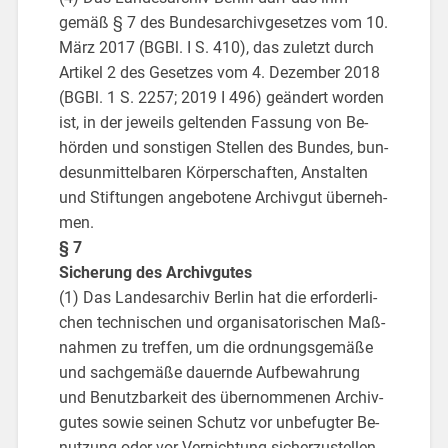
gemäß § 7 des Bun­des­ar­chiv­ge­set­zes vom 10.
März 2017 (BGBl. I S. 410), das zu­letzt durch
Ar­ti­kel 2 des Ge­set­zes vom 4. De­zem­ber 2018
(BGBl. 1 S. 2257; 2019 I 496) ge­än­dert wor­den
ist, in der je­weils gel­ten­den Fas­sung von Be­
hör­den und sons­ti­gen Stel­len des Bun­des, bun­
des­un­mit­tel­ba­ren Kör­per­schaf­ten, An­stal­ten
und Stif­tun­gen an­ge­bo­te­ne Ar­chiv­gut über­neh­
men.
§ 7
Si­che­rung des Ar­chiv­gu­tes
(1) Das Lan­des­ar­chiv Ber­lin hat die er­for­der­li­
chen tech­ni­schen und or­ga­ni­sa­to­ri­schen Maß­
nah­men zu tref­fen, um die ord­nungs­ge­mä­ße
und sach­ge­mä­ße dau­ern­de Auf­be­wah­rung
und Be­nutz­bar­keit des über­nom­me­nen Ar­chiv­
gu­tes sowie sei­nen Schutz vor un­be­fug­ter Be­
nut­zung oder vor Ver­nich­tung si­cher­zu­stel­len.