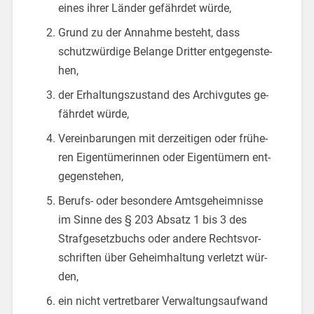
eines ihrer Län­der ge­fähr­det würde,
Grund zu der An­nah­me be­steht, dass
schutz­wür­di­ge Be­lan­ge Drit­ter ent­ge­gen­ste­
hen,
der Er­hal­tungs­zu­stand des Ar­chiv­gu­tes ge­
fähr­det würde,
Ver­ein­ba­run­gen mit der­zei­ti­gen oder frü­he­
ren Ei­gen­tü­me­rin­nen oder Ei­gen­tü­mern ent­
ge­gen­ste­hen,
Be­rufs- oder be­son­de­re Amts­ge­heim­nis­se
im Sinne des § 203 Ab­satz 1 bis 3 des
Straf­ge­setz­buchs oder an­de­re Rechts­vor­
schrif­ten über Ge­heim­hal­tung ver­letzt wür­
den,
ein nicht ver­tret­ba­rer Ver­wal­tungs­auf­wand