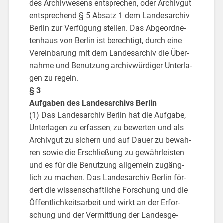
des Ar­chiv­we­sens ent­spre­chen, oder Ar­chiv­gut
ent­spre­chend § 5 Ab­satz 1 dem Lan­des­ar­chiv
Ber­lin zur Ver­fü­gung stel­len. Das Ab­ge­ord­ne­
ten­haus von Ber­lin ist be­rech­tigt, durch eine
Ver­ein­ba­rung mit dem Lan­des­ar­chiv die Über­
nah­me und Be­nut­zung ar­chiv­wür­di­ger Un­ter­la­
gen zu re­geln.
§ 3
Auf­ga­ben des Lan­des­ar­chivs Ber­lin
(1) Das Lan­des­ar­chiv Ber­lin hat die Auf­ga­be,
Un­ter­la­gen zu er­fas­sen, zu be­wer­ten und als
Ar­chiv­gut zu si­chern und auf Dauer zu be­wah­
ren sowie die Er­schlie­ßung zu ge­währ­leis­ten
und es für die Be­nut­zung all­ge­mein zu­gäng­
lich zu ma­chen. Das Lan­des­ar­chiv Ber­lin för­
dert die wis­sen­schaft­li­che For­schung und die
Öf­fent­lich­keits­ar­beit und wirkt an der Er­for­
schung und der Ver­mitt­lung der Lan­des­ge­