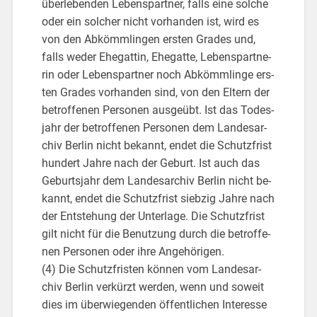
über­le­ben­den Le­bens­part­ner, falls eine sol­che
oder ein sol­cher nicht vor­han­den ist, wird es
von den Ab­kömm­lin­gen ers­ten Gra­des und,
falls weder Ehe­gat­tin, Ehe­gat­te, Le­bens­part­ne­
rin oder Le­bens­part­ner noch Ab­kömm­lin­ge ers­
ten Gra­des vor­han­den sind, von den El­tern der
be­trof­fe­nen Per­so­nen aus­ge­übt. Ist das To­des­
jahr der be­trof­fe­nen Per­so­nen dem Lan­des­ar­
chiv Ber­lin nicht be­kannt, endet die Schutz­frist
hun­dert Jahre nach der Ge­burt. Ist auch das
Ge­burts­jahr dem Lan­des­ar­chiv Ber­lin nicht be­
kannt, endet die Schutz­frist sieb­zig Jahre nach
der Ent­ste­hung der Un­ter­la­ge. Die Schutz­frist
gilt nicht für die Be­nut­zung durch die be­trof­fe­
nen Per­so­nen oder ihre An­ge­hö­ri­gen.
(4) Die Schutz­fris­ten kön­nen vom Lan­des­ar­
chiv Ber­lin ver­kürzt wer­den, wenn und so­weit
dies im über­wie­gen­den öf­fent­li­chen In­ter­es­se