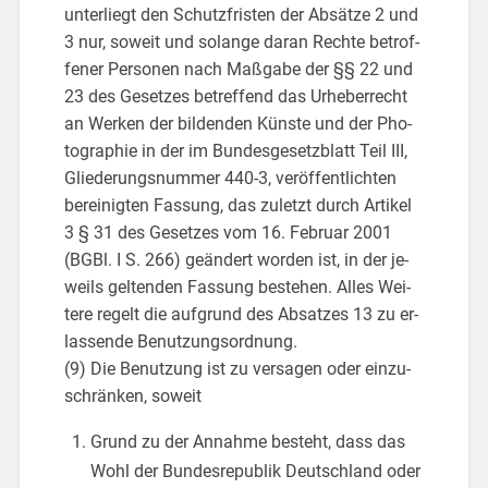
un­ter­liegt den Schutz­fris­ten der Ab­sät­ze 2 und
3 nur, so­weit und so­lan­ge daran Rech­te be­trof­
fe­ner Per­so­nen nach Maß­ga­be der §§ 22 und
23 des Ge­set­zes be­tref­fend das Ur­he­ber­recht
an Wer­ken der bil­den­den Küns­te und der Pho­
to­gra­phie in der im Bun­des­ge­setz­blatt Teil III,
Glie­de­rungs­num­mer 440-3, ver­öf­fent­lich­ten
be­rei­nig­ten Fas­sung, das zu­letzt durch Ar­ti­kel
3 § 31 des Ge­set­zes vom 16. Fe­bru­ar 2001
(BGBl. I S. 266) ge­än­dert wor­den ist, in der je­
weils gel­ten­den Fas­sung be­ste­hen. Alles Wei­
te­re re­gelt die auf­grund des Ab­sat­zes 13 zu er­
las­sen­de Be­nut­zungs­ord­nung.
(9) Die Be­nut­zung ist zu ver­sa­gen oder ein­zu­
schrän­ken, so­weit
Grund zu der An­nah­me be­steht, dass das
Wohl der Bun­des­re­pu­blik Deutsch­land oder