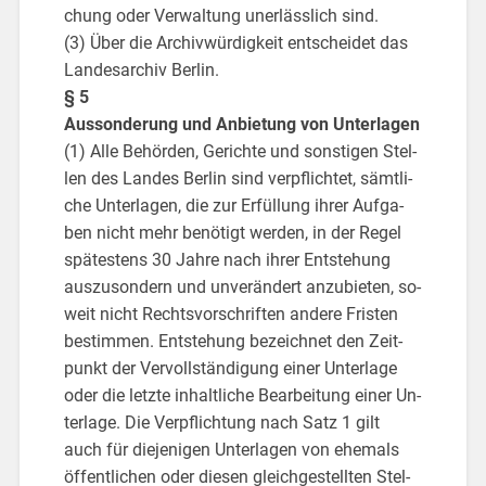
chung oder Ver­wal­tung un­er­läss­lich sind.
(3) Über die Ar­chiv­wür­dig­keit ent­schei­det das
Lan­des­ar­chiv Ber­lin.
§ 5
Aus­son­de­rung und An­bie­tung von Un­ter­la­gen
(1) Alle Be­hör­den, Ge­rich­te und sons­ti­gen Stel­
len des Lan­des Ber­lin sind ver­pflich­tet, sämt­li­
che Un­ter­la­gen, die zur Er­fül­lung ihrer Auf­ga­
ben nicht mehr be­nö­tigt wer­den, in der Regel
spä­tes­tens 30 Jahre nach ihrer Ent­ste­hung
aus­zu­son­dern und un­ver­än­dert an­zu­bie­ten, so­
weit nicht Rechts­vor­schrif­ten an­de­re Fris­ten
be­stim­men. Ent­ste­hung be­zeich­net den Zeit­
punkt der Ver­voll­stän­di­gung einer Un­ter­la­ge
oder die letz­te in­halt­li­che Be­ar­bei­tung einer Un­
ter­la­ge. Die Ver­pflich­tung nach Satz 1 gilt
auch für die­je­ni­gen Un­ter­la­gen von ehe­mals
öf­fent­li­chen oder die­sen gleich­ge­stell­ten Stel­