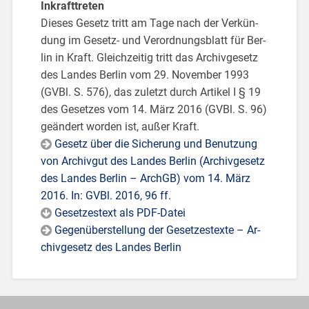
In­kraft­tre­ten
Die­ses Ge­setz tritt am Tage nach der Ver­kün­
dung im Ge­setz- und Ver­ord­nungs­blatt für Ber­
lin in Kraft. Gleich­zei­tig tritt das Ar­chiv­ge­setz
des Lan­des Ber­lin vom 29. No­vem­ber 1993
(GVBl. S. 576), das zu­letzt durch Ar­ti­kel I § 19
des Ge­set­zes vom 14. März 2016 (GVBl. S. 96)
ge­än­dert wor­den ist, außer Kraft.
Ge­setz über die Si­che­rung und Be­nut­zung
von Ar­chiv­gut des Lan­des Ber­lin (Ar­chiv­ge­setz
des Lan­des Ber­lin – Arch­GB) vom 14. März
2016. In: GVBl. 2016, 96 ff.
Ge­set­zes­text als PDF-Da­tei
Ge­gen­über­stel­lung der Ge­set­zes­tex­te – Ar­
chiv­ge­setz des Lan­des Ber­lin