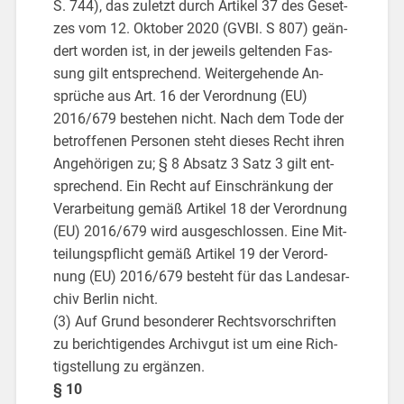
S. 744), das zu­letzt durch Ar­ti­kel 37 des Ge­set­
zes vom 12. Ok­to­ber 2020 (GVBl. S 807) ge­än­
dert wor­den ist, in der je­weils gel­ten­den Fas­
sung gilt ent­spre­chend. Wei­ter­ge­hen­de An­
sprü­che aus Art. 16 der Ver­ord­nung (EU)
2016/679 be­ste­hen nicht. Nach dem Tode der
be­trof­fe­nen Per­so­nen steht die­ses Recht ihren
An­ge­hö­ri­gen zu; § 8 Ab­satz 3 Satz 3 gilt ent­
spre­chend. Ein Recht auf Ein­schrän­kung der
Ver­ar­bei­tung gemäß Ar­ti­kel 18 der Ver­ord­nung
(EU) 2016/679 wird aus­ge­schlos­sen. Eine Mit­
tei­lungs­pflicht gemäß Ar­ti­kel 19 der Ver­ord­
nung (EU) 2016/679 be­steht für das Lan­des­ar­
chiv Ber­lin nicht.
(3) Auf Grund be­son­de­rer Rechts­vor­schrif­ten
zu be­rich­ti­gen­des Ar­chiv­gut ist um eine Rich­
tig­stel­lung zu er­gän­zen.
§ 10