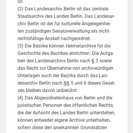
lin.
(2) Das Lan­des­ar­chiv Ber­lin ist das zen­tra­le
Staats­ar­chiv des Lan­des Ber­lin. Das Lan­des­ar­
chiv Ber­lin ist der für kul­tu­rel­le An­ge­le­gen­hei­
ten zu­stän­di­gen Se­nats­ver­wal­tung als nicht­
rechts­fä­hi­ge An­stalt nach­ge­ord­net.
(3) Die Be­zir­ke kön­nen Hei­ma­t­ar­chi­ve für die
Ge­schich­te des Be­zir­kes ein­rich­ten. Die Auf­ga­
ben des Lan­des­ar­chivs Ber­lin nach § 3 sowie
das Recht zur Über­nah­me von ar­chiv­wür­di­gen
Un­ter­la­gen auch der Be­zir­ke durch das Lan­
des­ar­chiv Ber­lin nach §§ 5 und 6 die­ses Ge­set­
zes blei­ben davon un­be­rührt.
(4) Das Ab­ge­ord­ne­ten­haus von Ber­lin und die
ju­ris­ti­schen Per­so­nen des öf­fent­li­chen Rechts,
die der Auf­sicht des Lan­des Ber­lin un­ter­ste­hen,
kön­nen ent­we­der ei­ge­ne Ar­chi­ve un­ter­hal­ten,
so­fern diese den an­er­kann­ten Grund­sät­zen