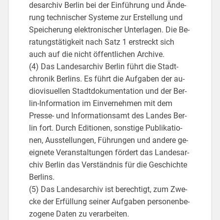
des­ar­chiv Ber­lin bei der Ein­füh­rung und Än­de­
rung tech­ni­scher Sys­te­me zur Er­stel­lung und
Spei­che­rung elek­tro­ni­scher Un­ter­la­gen. Die Be­
ra­tungs­tä­tig­keit nach Satz 1 er­streckt sich
auch auf die nicht öf­fent­li­chen Ar­chi­ve.
(4) Das Lan­des­ar­chiv Ber­lin führt die Stadt­
chro­nik Ber­lins. Es führt die Auf­ga­ben der au­
dio­vi­su­el­len Stadt­do­ku­men­ta­ti­on und der Ber­
lin-In­for­ma­ti­on im Ein­ver­neh­men mit dem
Pres­se- und In­for­ma­ti­ons­amt des Lan­des Ber­
lin fort. Durch Edi­tio­nen, sons­ti­ge Pu­bli­ka­tio­
nen, Aus­stel­lun­gen, Füh­run­gen und an­de­re ge­
eig­ne­te Ver­an­stal­tun­gen för­dert das Lan­des­ar­
chiv Ber­lin das Ver­ständ­nis für die Ge­schich­te
Ber­lins.
(5) Das Lan­des­ar­chiv ist be­rech­tigt, zum Zwe­
cke der Er­fül­lung sei­ner Auf­ga­ben per­so­nen­be­
zo­ge­ne Daten zu ver­ar­bei­ten.