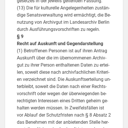
ge­set­zes in der je­weils gel­ten­den Fas­sung.
(13) Die für kul­tu­rel­le An­ge­le­gen­hei­ten zu­stän­
di­ge Se­nats­ver­wal­tung wird er­mäch­tigt, die Be­
nut­zung von Ar­chiv­gut im Lan­des­ar­chiv Ber­lin
durch Aus­füh­rungs­vor­schrif­ten zu re­geln.
§ 9
Recht auf Aus­kunft und Ge­gen­dar­stel­lung
(1) Be­trof­fe­nen Per­so­nen ist auf ihren An­trag
Aus­kunft über die im über­nom­me­nen Ar­chiv­
gut zu ihrer Per­son ent­hal­te­nen Daten zu er­tei­
len, so­weit diese nach ar­chiv­fach­li­chen Kri­te­ri­
en ver­zeich­net sind. Die Aus­kunfts­er­tei­lung un­
ter­bleibt, so­weit die Daten nach einer Rechts­
vor­schrift oder wegen der über­wie­gen­den be­
rech­tig­ten In­ter­es­sen eines Drit­ten ge­heim ge­
hal­ten wer­den müs­sen. In Zwei­fels­fäl­len ist
vor Ab­lauf der Schutz­fris­ten nach § 8 Ab­satz 2
das Be­neh­men mit der an­bie­ten­den Stel­le her­