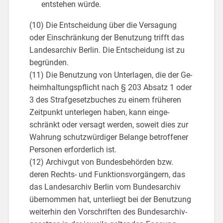
ent­ste­hen würde.
(10) Die Ent­schei­dung über die Ver­sa­gung
oder Ein­schrän­kung der Be­nut­zung trifft das
Lan­des­ar­chiv Ber­lin. Die Ent­schei­dung ist zu
be­grün­den.
(11) Die Be­nut­zung von Un­ter­la­gen, die der Ge­
heim­hal­tungs­pflicht nach § 203 Ab­satz 1 oder
3 des Straf­ge­setz­bu­ches zu einem frü­he­ren
Zeit­punkt un­ter­le­gen haben, kann ein­ge­
schränkt oder ver­sagt wer­den, so­weit dies zur
Wah­rung schutz­wür­di­ger Be­lan­ge be­trof­fe­ner
Per­so­nen er­for­der­lich ist.
(12) Ar­chiv­gut von Bun­des­be­hör­den bzw.
deren Rechts- und Funk­ti­ons­vor­gän­gern, das
das Lan­des­ar­chiv Ber­lin vom Bun­des­ar­chiv
über­nom­men hat, un­ter­liegt bei der Be­nut­zung
wei­ter­hin den Vor­schrif­ten des Bun­des­ar­chiv­