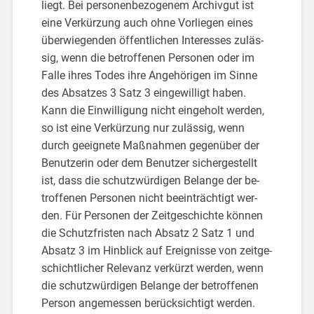
liegt. Bei per­so­nen­be­zo­ge­nem Ar­chiv­gut ist
eine Ver­kür­zung auch ohne Vor­lie­gen eines
über­wie­gen­den öf­fent­li­chen In­ter­es­ses zu­läs­
sig, wenn die be­trof­fe­nen Per­so­nen oder im
Falle ihres Todes ihre An­ge­hö­ri­gen im Sinne
des Ab­sat­zes 3 Satz 3 ein­ge­wil­ligt haben.
Kann die Ein­wil­li­gung nicht ein­ge­holt wer­den,
so ist eine Ver­kür­zung nur zu­läs­sig, wenn
durch ge­eig­ne­te Maß­nah­men ge­gen­über der
Be­nut­ze­rin oder dem Be­nut­zer si­cher­ge­stellt
ist, dass die schutz­wür­di­gen Be­lan­ge der be­
trof­fe­nen Per­so­nen nicht be­ein­träch­tigt wer­
den. Für Per­so­nen der Zeit­ge­schich­te kön­nen
die Schutz­fris­ten nach Ab­satz 2 Satz 1 und
Ab­satz 3 im Hin­blick auf Er­eig­nis­se von zeit­ge­
schicht­li­cher Re­le­vanz ver­kürzt wer­den, wenn
die schutz­wür­di­gen Be­lan­ge der be­trof­fe­nen
Per­son an­ge­mes­sen be­rück­sich­tigt wer­den.