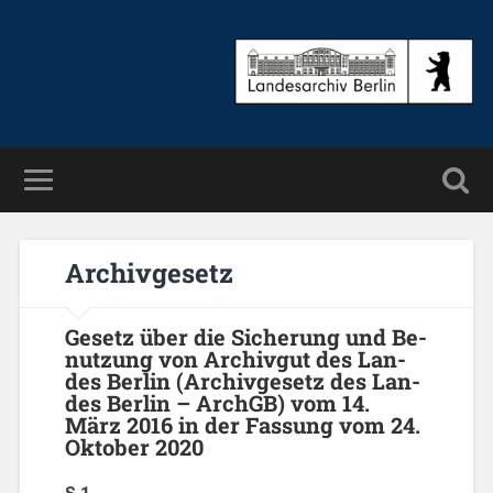
Ar­chiv­ge­setz
Ge­setz über die Si­che­rung und Be­
nut­zung von Ar­chiv­gut des Lan­
des Ber­lin (Ar­chiv­ge­setz des Lan­
des Ber­lin – Arch­GB) vom 14.
März 2016 in der Fas­sung vom 24.
Ok­to­ber 2020