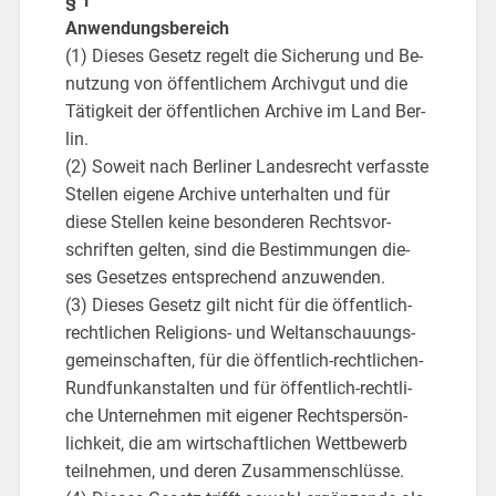
§ 1
An­wen­dungs­be­reich
(1) Die­ses Ge­setz re­gelt die Si­che­rung und Be­
nut­zung von öf­fent­li­chem Ar­chiv­gut und die
Tä­tig­keit der öf­fent­li­chen Ar­chi­ve im Land Ber­
lin.
(2) So­weit nach Ber­li­ner Lan­des­recht ver­fass­te
Stel­len ei­ge­ne Ar­chi­ve un­ter­hal­ten und für
diese Stel­len keine be­son­de­ren Rechts­vor­
schrif­ten gel­ten, sind die Be­stim­mun­gen die­
ses Ge­set­zes ent­spre­chend an­zu­wen­den.
(3) Die­ses Ge­setz gilt nicht für die öf­fent­lich-
recht­li­chen Re­li­gi­ons- und Welt­an­schau­ungs­
ge­mein­schaf­ten, für die öf­fent­lich-recht­li­chen-
Rund­funk­an­stal­ten und für öf­fent­lich-recht­li­
che Un­ter­neh­men mit ei­ge­ner Rechts­per­sön­
lich­keit, die am wirt­schaft­li­chen Wett­be­werb
teil­neh­men, und deren Zu­sam­men­schlüs­se.