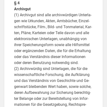
§ 4
Ar­chiv­gut
(1) Ar­chiv­gut sind alle ar­chiv­wür­di­gen Un­ter­la­
gen wie Ur­kun­den, Akten, Amts­bü­cher, Ein­zel­
schrift­stü­cke, Film-, Bild- und Ton­ma­te­ri­al, Kar­
ten, Pläne, Kar­tei­en oder Teile davon und alle
elek­tro­ni­schen Un­ter­la­gen, un­ab­hän­gig von
ihrer Spei­che­rungs­form sowie alle Hilfs­mit­tel
oder er­gän­zen­den Daten, die für die Er­hal­tung
oder das Ver­ständ­nis die­ser In­for­ma­tio­nen
oder deren Be­nut­zung not­wen­dig sind.
(2) Ar­chiv­wür­dig sind Un­ter­la­gen, die für die
wis­sen­schaft­li­che For­schung, die Auf­klä­rung
und das Ver­ständ­nis von Ge­schich­te und Ge­
gen­wart blei­ben­den Wert haben, sowie sol­che,
deren Auf­be­wah­rung zur Si­che­rung be­rech­tig­
ter Be­lan­ge oder zur Be­reit­stel­lung von In­for­
ma­tio­nen für die Ge­setz­ge­bung, Recht­spre­