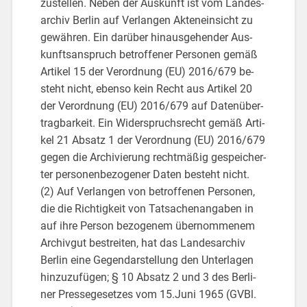
zu­stel­len. Neben der Aus­kunft ist vom Lan­des­
ar­chiv Ber­lin auf Ver­lan­gen Ak­ten­ein­sicht zu
ge­wäh­ren. Ein dar­über hin­aus­ge­hen­der Aus­
kunfts­an­spruch be­trof­fe­ner Per­so­nen gemäß
Ar­ti­kel 15 der Ver­ord­nung (EU) 2016/679 be­
steht nicht, eben­so kein Recht aus Ar­ti­kel 20
der Ver­ord­nung (EU) 2016/679 auf Da­ten­über­
trag­bar­keit. Ein Wi­der­spruchs­recht gemäß Ar­ti­
kel 21 Ab­satz 1 der Ver­ord­nung (EU) 2016/679
gegen die Ar­chi­vie­rung recht­mä­ßig ge­spei­cher­
ter per­so­nen­be­zo­ge­ner Daten be­steht nicht.
(2) Auf Ver­lan­gen von be­trof­fe­nen Per­so­nen,
die die Rich­tig­keit von Tat­sa­chen­an­ga­ben in
auf ihre Per­son be­zo­ge­nem über­nom­me­nem
Ar­chiv­gut be­strei­ten, hat das Lan­des­ar­chiv
Ber­lin eine Ge­gen­dar­stel­lung den Un­ter­la­gen
hin­zu­zu­fü­gen; § 10 Ab­satz 2 und 3 des Ber­li­
ner Pres­se­ge­set­zes vom 15.​Juni 1965 (GVBl.