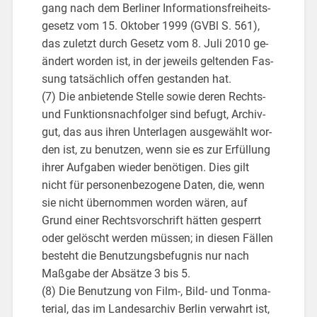
gang nach dem Ber­li­ner In­for­ma­ti­ons­frei­heits­
ge­setz vom 15. Ok­to­ber 1999 (GVBl S. 561),
das zu­letzt durch Ge­setz vom 8. Juli 2010 ge­
än­dert wor­den ist, in der je­weils gel­ten­den Fas­
sung tat­säch­lich offen ge­stan­den hat.
(7) Die an­bie­ten­de Stel­le sowie deren Rechts-
und Funk­ti­ons­nach­fol­ger sind be­fugt, Ar­chiv­
gut, das aus ihren Un­ter­la­gen aus­ge­wählt wor­
den ist, zu be­nut­zen, wenn sie es zur Er­fül­lung
ihrer Auf­ga­ben wie­der be­nö­ti­gen. Dies gilt
nicht für per­so­nen­be­zo­ge­ne Daten, die, wenn
sie nicht über­nom­men wor­den wären, auf
Grund einer Rechts­vor­schrift hät­ten ge­sperrt
oder ge­löscht wer­den müs­sen; in die­sen Fäl­len
be­steht die Be­nut­zungs­be­fug­nis nur nach
Maß­ga­be der Ab­sät­ze 3 bis 5.
(8) Die Be­nut­zung von Film-, Bild- und Ton­ma­
te­ri­al, das im Lan­des­ar­chiv Ber­lin ver­wahrt ist,