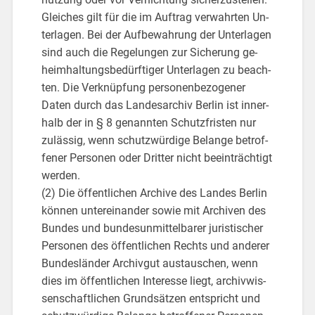
Glei­ches gilt für die im Auf­trag ver­wahr­ten Un­
ter­la­gen. Bei der Auf­be­wah­rung der Un­ter­la­gen
sind auch die Re­ge­lun­gen zur Si­che­rung ge­
heim­hal­tungs­be­dürf­ti­ger Un­ter­la­gen zu be­ach­
ten. Die Ver­knüp­fung per­so­nen­be­zo­ge­ner
Daten durch das Lan­des­ar­chiv Ber­lin ist in­ner­
halb der in § 8 ge­nann­ten Schutz­fris­ten nur
zu­läs­sig, wenn schutz­wür­di­ge Be­lan­ge be­trof­
fe­ner Per­so­nen oder Drit­ter nicht be­ein­träch­tigt
wer­den.
(2) Die öf­fent­li­chen Ar­chi­ve des Lan­des Ber­lin
kön­nen un­ter­ein­an­der sowie mit Ar­chi­ven des
Bun­des und bun­des­un­mit­tel­ba­rer ju­ris­ti­scher
Per­so­nen des öf­fent­li­chen Rechts und an­de­rer
Bun­des­län­der Ar­chiv­gut aus­tau­schen, wenn
dies im öf­fent­li­chen In­ter­es­se liegt, ar­chiv­wis­
sen­schaft­li­chen Grund­sät­zen ent­spricht und