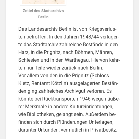
Zet­tel des Stadt­ar­chivs
Ber­lin
Das Lan­des­ar­chiv Ber­lin ist von Kriegs­ver­lus­
ten be­trof­fen. In den Jah­ren 1943/44 ver­la­ger­
te das Stadt­ar­chiv zahl­rei­che Be­stän­de in den
Harz, in die Pri­gnitz, nach Böh­men, Mäh­ren,
Schle­si­en und in den Wart­he­gau. Hier­von kehr­
ten nur Teile wie­der zu­rück nach Ber­lin.
Vor allem von den in die Pri­gnitz (Schloss
Kietz, Rent­amt Kötz­lin) aus­ge­la­ger­ten Be­stän­
den ging zahl­rei­ches Ar­chiv­gut ver­lo­ren. Es
könn­te bei Rück­trans­por­ten 1946 wegen äu­ße­
rer Merk­ma­le in an­de­re Kul­tur­ein­rich­tun­gen,
wie Bi­blio­the­ken, ge­langt sein. Au­ßer­dem be­
fin­den sich durch Plün­de­run­gen Un­ter­la­gen,
dar­un­ter Ur­kun­den, ver­mut­lich in Pri­vat­be­sitz.