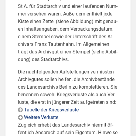
St.A. für Stadt­ar­chiv und einer lau­fen­den Num­
mer ver­se­hen waren. Au­ßer­dem ent­hielt jede
Kiste einen Zet­tel (siehe Ab­bil­dung) mit ge­nau­
en In­halts­an­ga­ben, dem Ver­pa­ckungs­da­tum,
einem Stem­pel sowie der Un­ter­schrift des Ar­
chi­vars Franz Tau­ten­hahn. Im All­ge­mei­nen
trägt das Ar­chiv­gut einen Stem­pel (siehe Ab­bil­
dung) des Stadt­ar­chivs.
Die nach­fol­gen­den Auf­stel­lun­gen ver­miss­ten
Ar­chiv­gu­tes sol­len hel­fen, die Ar­chiv­be­stän­de
des Lan­des­ar­chivs Ber­lin zu kom­plet­tie­ren. Sie
be­nen­nen so­wohl Kriegs­ver­lus­te als auch Ver­
lus­te, die erst in jün­ge­rer Zeit auf­ge­tre­ten sind:
Ta­bel­le der Kriegs­ver­lus­te
Wei­te­re Ver­lus­te
Zu­gleich er­hebt das Lan­des­ar­chiv hier­mit öf­
fent­lich An­spruch auf sein Ei­gen­tum. Hin­wei­se