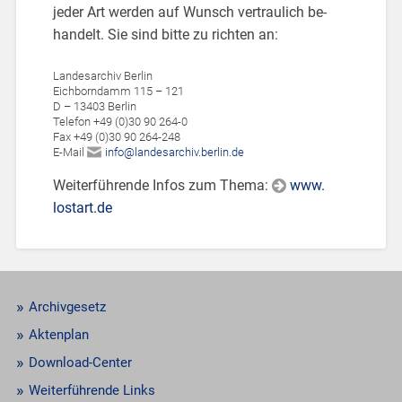
jeder Art wer­den auf Wunsch ver­trau­lich be­
han­delt. Sie sind bitte zu rich­ten an:
Lan­des­ar­chiv Ber­lin
Eich­born­damm 115 – 121
D – 13403 Ber­lin
Te­le­fon +49 (0)30 90 264-0
Fax +49 (0)30 90 264-248
E-Mail
info@​lan​desa​rchi​v.​berlin.​de
Wei­ter­füh­ren­de Infos zum Thema:
www.​
lostart.​de
Archivgesetz
Aktenplan
Download-Center
Weiterführende Links