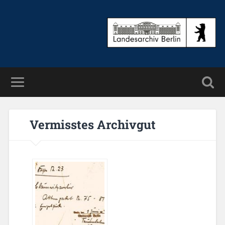
Ver­miss­tes Ar­chiv­gut