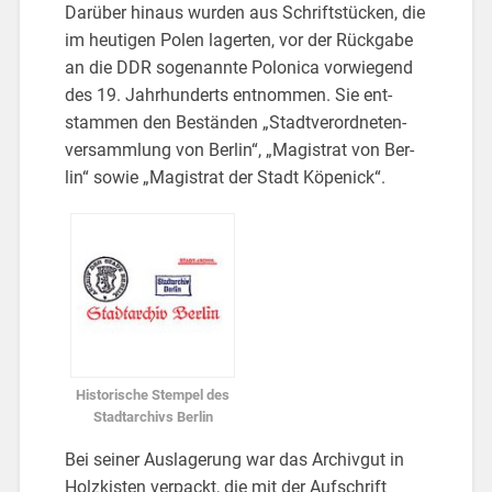
Dar­über hin­aus wur­den aus Schrift­stü­cken, die
im heu­ti­gen Polen la­ger­ten, vor der Rück­ga­be
an die DDR so­ge­nann­te Po­lo­ni­ca vor­wie­gend
des 19. Jahr­hun­derts ent­nom­men. Sie ent­
stam­men den Be­stän­den „Stadt­ver­ord­ne­ten­
ver­samm­lung von Ber­lin“, „Ma­gis­trat von Ber­
lin“ sowie „Ma­gis­trat der Stadt Kö­pe­nick“.
His­to­ri­sche Stem­pel des
Stadt­ar­chivs Ber­lin
Bei sei­ner Aus­la­ge­rung war das Ar­chiv­gut in
Holz­kis­ten ver­packt, die mit der Auf­schrift