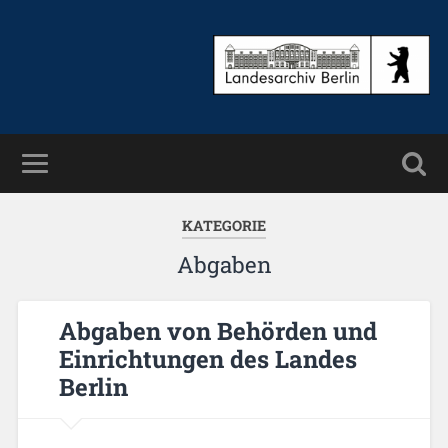
KATEGORIE
Abgaben
Ab­ga­ben von Be­hör­den und
Ein­rich­tun­gen des Lan­des
Ber­lin