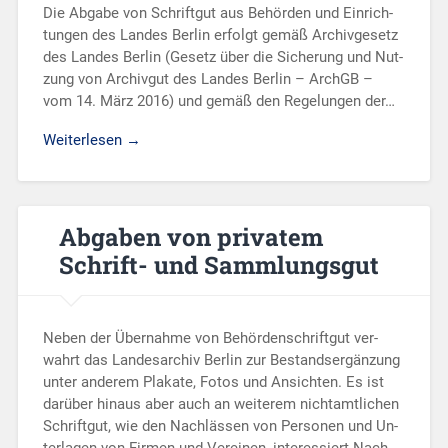
Die Ab­ga­be von Schrift­gut aus Be­hör­den und Ein­rich­
tun­gen des Lan­des Ber­lin er­folgt gemäß Ar­chiv­ge­setz
des Lan­des Ber­lin (Ge­setz über die Si­che­rung und Nut­
zung von Ar­chiv­gut des Lan­des Ber­lin – Arch­GB –
vom 14. März 2016) und gemäß den Re­ge­lun­gen der…
Wei­ter­le­sen →
Ab­ga­ben von pri­va­tem
Schrift- und Samm­lungs­gut
Neben der Über­nah­me von Be­hör­den­schrift­gut ver­
wahrt das Lan­des­ar­chiv Ber­lin zur Be­stand­ser­gän­zung
unter an­de­rem Pla­ka­te, Fotos und An­sich­ten. Es ist
dar­über hin­aus aber auch an wei­te­rem nicht­amt­li­chen
Schrift­gut, wie den Nach­läs­sen von Per­so­nen und Un­