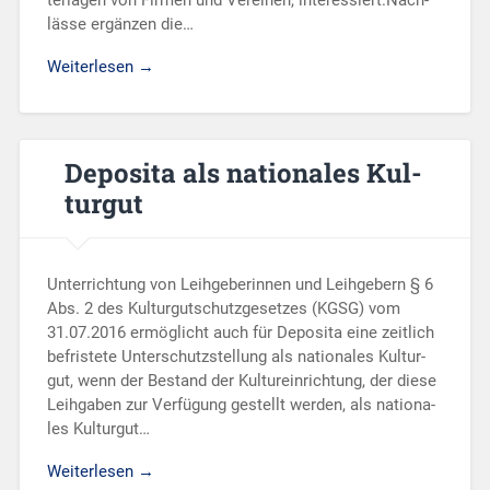
ter­la­gen von Fir­men und Ver­ei­nen, in­ter­es­siert.Nach­
läs­se er­gän­zen die…
Wei­ter­le­sen →
De­po­si­ta als na­tio­na­les Kul­
tur­gut
Un­ter­rich­tung von Leih­ge­be­rin­nen und Leih­ge­bern § 6
Abs. 2 des Kul­tur­gut­schutz­ge­set­zes (KGSG) vom
31.07.2016 er­mög­licht auch für De­po­si­ta eine zeit­lich
be­fris­te­te Un­ter­schutz­stel­lung als na­tio­na­les Kul­tur­
gut, wenn der Be­stand der Kul­tur­ein­rich­tung, der diese
Leih­ga­ben zur Ver­fü­gung ge­stellt wer­den, als na­tio­na­
les Kul­tur­gut…
Wei­ter­le­sen →