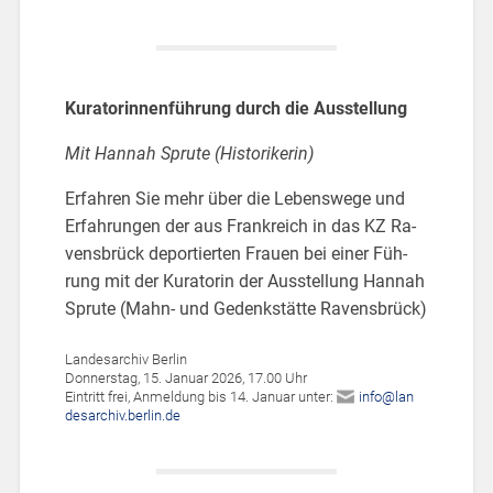
Ku­ra­to­rin­nen­füh­rung durch die Aus­stel­lung
Mit Han­nah Sp­ru­te (His­to­ri­ke­rin)
Er­fah­ren Sie mehr über die Le­bens­we­ge und
Er­fah­run­gen der aus Frank­reich in das KZ Ra­
vens­brück de­por­tier­ten Frau­en bei einer Füh­
rung mit der Ku­ra­to­rin der Aus­stel­lung Han­nah
Sp­ru­te (Mahn- und Ge­denk­stät­te Ra­vens­brück)
Lan­des­ar­chiv Ber­lin
Don­ners­tag, 15. Ja­nu­ar 2026, 17.00 Uhr
Ein­tritt frei, An­mel­dung bis 14. Ja­nu­ar unter:
info@​lan​
desa​rchi​v.​berlin.​de