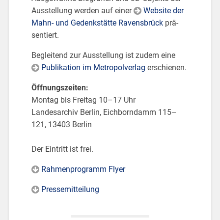
Aus­stel­lung wer­den auf einer
Web­site der
Mahn- und Ge­denk­stät­te Ra­vens­brück
prä­
sen­tiert.
Be­glei­tend zur Aus­stel­lung ist zudem eine
Pu­bli­ka­ti­on im Me­tro­pol­ver­lag
er­schie­nen.
Öff­nungs­zei­ten:
Mon­tag bis Frei­tag 10–17 Uhr
Lan­des­ar­chiv Ber­lin, Eich­born­damm 115–
121, 13403 Ber­lin
Der Ein­tritt ist frei.
Rah­men­pro­gramm Flyer
Pres­se­mit­tei­lung