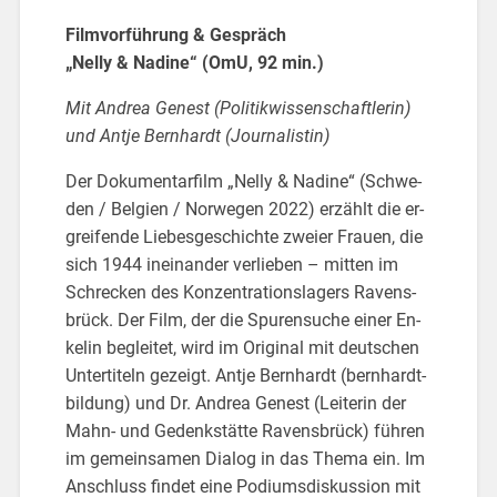
Film­vor­füh­rung & Ge­spräch
„Nelly & Na­di­ne“ (OmU, 92 min.)
Mit An­drea Ge­nest (Po­li­tik­wis­sen­schaft­le­rin)
und Antje Bern­hardt (Jour­na­lis­tin)
Der Do­ku­men­tar­film „Nelly & Na­di­ne“ (Schwe­
den / Bel­gi­en / Nor­we­gen 2022) er­zählt die er­
grei­fen­de Lie­bes­ge­schich­te zwei­er Frau­en, die
sich 1944 in­ein­an­der ver­lie­ben – mit­ten im
Schre­cken des Kon­zen­tra­ti­ons­la­gers Ra­vens­
brück. Der Film, der die Spu­ren­su­che einer En­
ke­lin be­glei­tet, wird im Ori­gi­nal mit deut­schen
Un­ter­ti­teln ge­zeigt. Antje Bern­hardt (bern­hardt-
bil­dung) und Dr. An­drea Ge­nest (Lei­te­rin der
Mahn- und Ge­denk­stät­te Ra­vens­brück) füh­ren
im ge­mein­sa­men Dia­log in das Thema ein. Im
An­schluss fin­det eine Po­di­ums­dis­kus­si­on mit