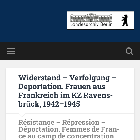
Wi­der­stand – Ver­fol­gung –
De­por­ta­ti­on. Frau­en aus
Frank­reich im KZ Ra­vens­
brück, 1942–1945
Résis­tan­ce – Répres­si­on –
Dépor­ta­ti­on. Femmes de Fran­
ce au camp de con­cen­tra­ti­on