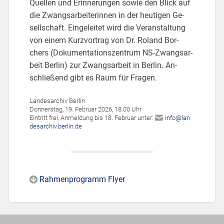
Quel­len und Er­in­ne­run­gen sowie den Blick auf
die Zwangs­ar­bei­te­rin­nen in der heu­ti­gen Ge­
sell­schaft. Ein­ge­lei­tet wird die Ver­an­stal­tung
von einem Kurz­vor­trag von Dr. Ro­land Bor­
chers (Do­ku­men­ta­ti­ons­zen­trum NS-Zwangs­ar­
beit Ber­lin) zur Zwangs­ar­beit in Ber­lin. An­
schlie­ßend gibt es Raum für Fra­gen.
Lan­des­ar­chiv Ber­lin
Don­ners­tag, 19. Fe­bru­ar 2026, 18.00 Uhr
Ein­tritt frei, An­mel­dung bis 18. Fe­bru­ar unter:
info@​lan​
desa​rchi​v.​berlin.​de
Rah­men­pro­gramm Flyer