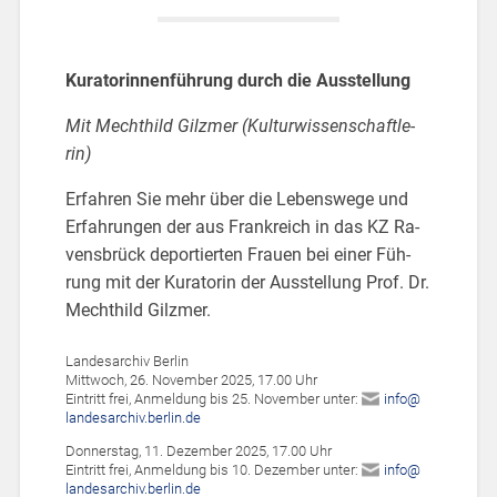
Ku­ra­to­rin­nen­füh­rung durch die Aus­stel­lung
Mit Mecht­hild Gilz­mer (Kul­tur­wis­sen­schaft­le­
rin)
Er­fah­ren Sie mehr über die Le­bens­we­ge und
Er­fah­run­gen der aus Frank­reich in das KZ Ra­
vens­brück de­por­tier­ten Frau­en bei einer Füh­
rung mit der Ku­ra­to­rin der Aus­stel­lung Prof. Dr.
Mecht­hild Gilz­mer.
Lan­des­ar­chiv Ber­lin
Mitt­woch, 26. No­vem­ber 2025, 17.00 Uhr
Ein­tritt frei, An­mel­dung bis 25. No­vem­ber unter:
info@​
lan​desa​rchi​v.​berlin.​de
Don­ners­tag, 11. De­zem­ber 2025, 17.00 Uhr
Ein­tritt frei, An­mel­dung bis 10. De­zem­ber unter:
info@​
lan​desa​rchi​v.​berlin.​de