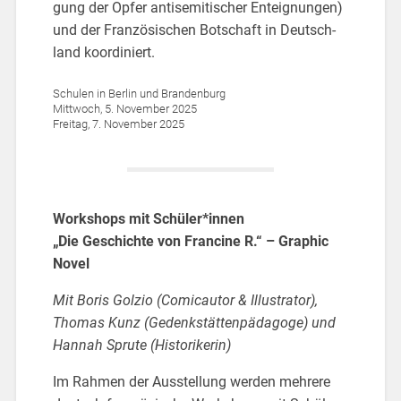
gung der Opfer an­ti­se­mi­ti­scher Ent­eig­nun­gen)
und der Fran­zö­si­schen Bot­schaft in Deutsch­
land ko­or­di­niert.
Schu­len in Ber­lin und Bran­den­burg
Mitt­woch, 5. No­vem­ber 2025
Frei­tag, 7. No­vem­ber 2025
Work­shops mit Schü­ler*innen
„Die Ge­schich­te von Fran­ci­ne R.“ – Gra­phic
Novel
Mit Boris Gol­zio (Co­mi­c­au­tor & Il­lus­tra­tor),
Tho­mas Kunz (Ge­denk­stät­ten­päd­ago­ge) und
Han­nah Sp­ru­te (His­to­ri­ke­rin)
Im Rah­men der Aus­stel­lung wer­den meh­re­re