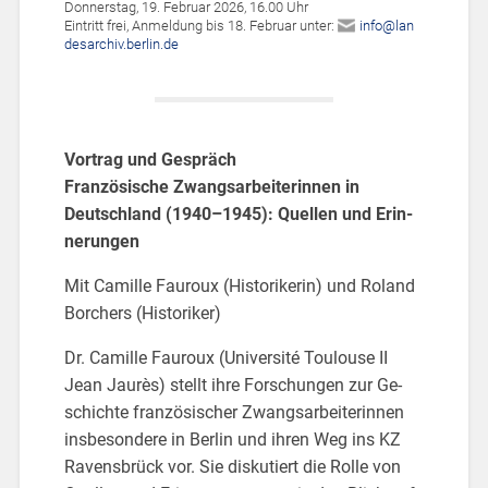
Don­ners­tag, 19. Fe­bru­ar 2026, 16.00 Uhr
Ein­tritt frei, An­mel­dung bis 18. Fe­bru­ar unter:
info@​lan​
desa​rchi​v.​berlin.​de
Vor­trag und Ge­spräch
Fran­zö­si­sche Zwangs­ar­bei­te­rin­nen in
Deutsch­land (1940–1945): Quel­len und Er­in­
ne­run­gen
Mit Ca­mil­le Fau­roux (His­to­ri­ke­rin) und Ro­land
Bor­chers (His­to­ri­ker)
Dr. Ca­mil­le Fau­roux (Uni­ver­sité Tou­lou­se II
Jean Jaurès) stellt ihre For­schun­gen zur Ge­
schich­te fran­zö­si­scher Zwangs­ar­bei­te­rin­nen
ins­be­son­de­re in Ber­lin und ihren Weg ins KZ
Ra­vens­brück vor. Sie dis­ku­tiert die Rolle von