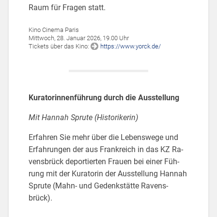
Raum für Fra­gen statt.
Kino Ci­ne­ma Paris
Mitt­woch, 28. Ja­nu­ar 2026, 19.00 Uhr
Ti­ckets über das Kino:
https://​www.​yorck.​de/
Ku­ra­to­rin­nen­füh­rung durch die Aus­stel­lung
Mit Han­nah Sp­ru­te (His­to­ri­ke­rin)
Er­fah­ren Sie mehr über die Le­bens­we­ge und
Er­fah­run­gen der aus Frank­reich in das KZ Ra­
vens­brück de­por­tier­ten Frau­en bei einer Füh­
rung mit der Ku­ra­to­rin der Aus­stel­lung Han­nah
Sp­ru­te (Mahn- und Ge­denk­stät­te Ra­vens­
brück).