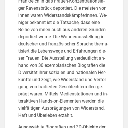
Frank­reich in das Frau­en-Kon­zen­tra­ti­ons­la­
ger Ra­vens­brück de­por­tiert. Die meis­ten von
ihnen waren Wi­der­stands­kämp­fe­rin­nen. We­
ni­ger be­kannt ist die Tat­sa­che, dass eine
Reihe von ihnen auch aus an­de­ren Grün­den
de­por­tiert wurde. Die Wan­der­aus­stel­lung in
deut­scher und fran­zö­si­scher Spra­che the­ma­
ti­siert die Le­bens­we­ge und Er­fah­run­gen die­
ser Frau­en. Die Aus­stel­lung ver­deut­licht an­
hand von 30 ex­em­pla­ri­schen Bio­gra­fi­en die
Di­ver­si­tät ihrer so­zia­len und na­tio­na­len Her­
künf­te und zeigt, wie Wi­der­stand und Ver­fol­
gung von tra­dier­ten Ge­schlech­ter­rol­len ge­
prägt waren. Mit­tels Me­di­en­sta­tio­nen und in­
ter­ak­ti­ven Hands-on-Ele­men­ten wer­den die
viel­fäl­ti­gen Aus­prä­gun­gen von Wi­der­stand,
Haft und Über­le­ben er­zählt.
Aus­ge­wähl­te Bio­gra­fi­en und 3D-Ob­jek­te der