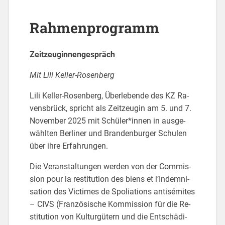
Rah­men­pro­gramm
Zeit­zeu­gin­nen­ge­spräch
Mit Lili Kel­ler-Ro­sen­berg
Lili Kel­ler-Ro­sen­berg, Über­le­ben­de des KZ Ra­
vens­brück, spricht als Zeit­zeu­gin am 5. und 7.
No­vem­ber 2025 mit Schü­ler*innen in aus­ge­
wähl­ten Ber­li­ner und Bran­den­bur­ger Schu­len
über ihre Er­fah­run­gen.
Die Ver­an­stal­tun­gen wer­den von der Com­mis­
si­on pour la re­sti­tu­ti­on des biens et l’In­dem­ni­
sa­ti­on des Vic­ti­mes de Spo­lia­ti­ons antisémites
– CIVS (Fran­zö­si­sche Kom­mis­si­on für die Re­
sti­tu­ti­on von Kul­tur­gü­tern und die Ent­schä­di­