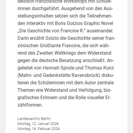
deutsch-fran­zö­si­sche Work­shops mit Schü­le­
rin­nen durch­ge­führt. Aus­ge­hend von den Aus­
stel­lungs­in­hal­ten set­zen sich die Teil­neh­men­
den in­ter­ak­tiv mit Boris Gol­zios Gra­phic Novel
„Die Ge­schich­te von Fran­ci­ne R.“ aus­ein­an­der.
Darin er­zählt Gol­zio die Ge­schich­te sei­ner fran­
zö­si­schen Groß­tan­te Fran­ci­ne, die sich wäh­
rend des Zwei­ten Welt­kriegs dem Wi­der­stand
gegen die deut­sche Be­sat­zung an­schließt. An­
ge­lei­tet von Han­nah Sp­ru­te und Tho­mas Kunz
(Mahn- und Ge­denk­stät­te Ra­vens­brück) dis­ku­
tie­ren die Schü­le­rin­nen mit dem Autor zen­tra­le
The­men wie Wi­der­stand und Ver­fol­gung, bio­
gra­fi­sches Er­in­nern und die Rolle vi­su­el­ler Er­
zähl­for­men.
Lan­des­ar­chiv Ber­lin
Mon­tag, 12. Ja­nu­ar 2026
Mon­tag, 16. Fe­bru­ar 2026