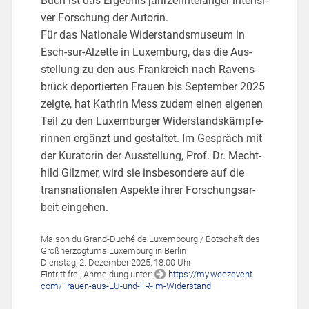
Buch ist das Er­geb­nis jahr­zehn­te­lan­ger in­ten­si­
ver For­schung der Au­to­rin.
Für das Na­tio­na­le Wi­der­stands­mu­se­um in
Esch-sur-Al­zet­te in Lu­xem­burg, das die Aus­
stel­lung zu den aus Frank­reich nach Ra­vens­
brück de­por­tier­ten Frau­en bis Sep­tem­ber 2025
zeig­te, hat Kath­rin Mess zudem einen ei­ge­nen
Teil zu den Lu­xem­bur­ger Wi­der­stands­kämp­fe­
rin­nen er­gänzt und ge­stal­tet. Im Ge­spräch mit
der Ku­ra­to­rin der Aus­stel­lung, Prof. Dr. Mecht­
hild Gilz­mer, wird sie ins­be­son­de­re auf die
trans­na­tio­na­len As­pek­te ihrer For­schungs­ar­
beit ein­ge­hen.
Mai­son du Grand-Duché de Lu­xem­bourg / Bot­schaft des
Groß­her­zog­tums Lu­xem­burg in Ber­lin
Diens­tag, 2. De­zem­ber 2025, 18.00 Uhr
Ein­tritt frei, An­mel­dung unter:
https://​my.​weezevent.​
com/​Frauen-​aus-​LU-​und-​FR-​im-​Widerstand