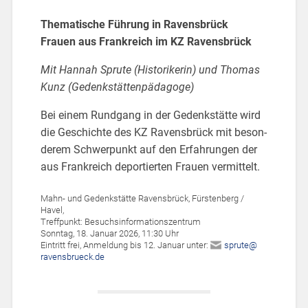
The­ma­ti­sche Füh­rung in Ra­vens­brück
Frau­en aus Frank­reich im KZ Ra­vens­brück
Mit Han­nah Sp­ru­te (His­to­ri­ke­rin) und Tho­mas
Kunz (Ge­denk­stät­ten­päd­ago­ge)
Bei einem Rund­gang in der Ge­denk­stät­te wird
die Ge­schich­te des KZ Ra­vens­brück mit be­son­
de­rem Schwer­punkt auf den Er­fah­run­gen der
aus Frank­reich de­por­tier­ten Frau­en ver­mit­telt.
Mahn- und Ge­denk­stät­te Ra­vens­brück, Fürs­ten­berg /
Havel,
Treff­punkt: Be­suchs­in­for­ma­ti­ons­zen­trum
Sonn­tag, 18. Ja­nu­ar 2026, 11:30 Uhr
Ein­tritt frei, An­mel­dung bis 12. Ja­nu­ar unter:
sp­ru­te@​
rav​ensb​ruec​k.​de