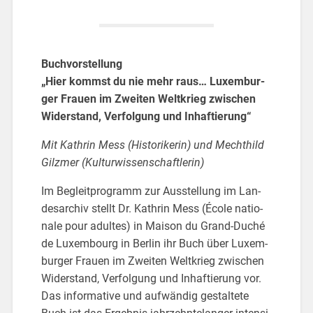
Buch­vor­stel­lung
„Hier kommst du nie mehr raus… Lu­xem­bur­
ger Frau­en im Zwei­ten Welt­krieg zwi­schen
Wi­der­stand, Ver­fol­gung und In­haf­tie­rung“
Mit Kath­rin Mess (His­to­ri­ke­rin) und Mecht­hild
Gilz­mer (Kul­tur­wis­sen­schaft­le­rin)
Im Be­gleit­pro­gramm zur Aus­stel­lung im Lan­
des­ar­chiv stellt Dr. Kath­rin Mess (École na­tio­
na­le pour adul­tes) in Mai­son du Grand-Duché
de Lu­xem­bourg in Ber­lin ihr Buch über Lu­xem­
bur­ger Frau­en im Zwei­ten Welt­krieg zwi­schen
Wi­der­stand, Ver­fol­gung und In­haf­tie­rung vor.
Das in­for­ma­ti­ve und auf­wän­dig ge­stal­te­te