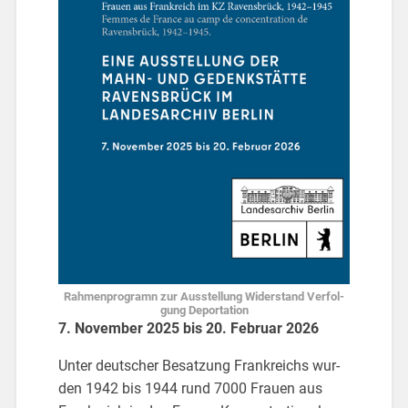
Rah­men­pro­gramn zur Aus­stel­lung Wi­der­stand Ver­fol­
gung De­por­ta­ti­on
7. No­vem­ber 2025 bis 20. Fe­bru­ar 2026
Unter deut­scher Be­sat­zung Frank­reichs wur­
den 1942 bis 1944 rund 7000 Frau­en aus