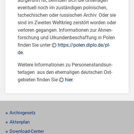
auf­ge­führt ist, be­fin­den sich die Un­ter­la­gen
even­tu­ell noch im zu­stän­di­gen pol­ni­schen,
tsche­chi­schen oder rus­si­schen Ar­chiv. Oder sie
sind im Zwei­ten Welt­krieg zer­stört wor­den oder
ver­lo­ren ge­gan­gen. In­for­ma­tio­nen zur Ah­nen­
for­schung und Ur­kun­den­be­schaf­fung in Polen
fin­den Sie unter
https://​polen.​diplo.​de/​pl-​
de
.
Wei­te­re In­for­ma­tio­nen zu Per­so­nen­stands­un­
ter­la­gen aus den ehe­ma­li­gen deut­schen Ost­
ge­bie­ten fin­den Sie
hier.
Archivgesetz
Aktenplan
Download-Center