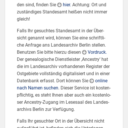
den sind, fin­den Sie
hier.
Ach­tung: Ort und
zu­stän­di­ges Stan­des­amt hei­ßen nicht immer
gleich!
Falls Ihr ge­such­tes Stan­des­amt in der Über­
sicht ge­nannt wird, kön­nen Sie eine schrift­li­
che An­fra­ge ans Lan­des­ar­chiv Ber­lin stel­len.
Be­nut­zen Sie bitte hier­zu die­sen
Vor­druck.
Der ge­nea­lo­gi­sche Dienst­leis­ter ‚An­ce­stry‘ hat
die im Lan­des­ar­chiv vor­han­de­nen Re­gis­ter der
Ost­ge­bie­te voll­stän­dig di­gi­ta­li­siert und in einer
Da­ten­bank er­fasst. Dort kön­nen Sie
on­line
nach Namen su­chen
. Die­ser Ser­vice ist kos­ten­
pflich­tig, es steht Ihnen aber auch ein kos­ten­lo­
ser An­ce­stry-Zu­gang im Le­se­saal des Lan­des­
ar­chivs Ber­lin zur Ver­fü­gung.
Falls Ihr ge­such­ter Ort in der Über­sicht nicht