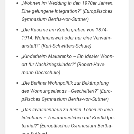
„Woh­nen im Wed­ding in den 1970er Jah­ren.
Eine ge­lun­ge­ne In­te­gra­ti­on?“ (Eu­ro­päi­sches
Gym­na­si­um Ber­tha-von-Sutt­ner)
„Die Ka­ser­ne am Kup­fer­gra­ben von 1874-
1914. Woh­nens­wert oder nur eine Ver­wahr­
an­stalt?“ (Kurt-Schwit­ters-Schu­le)
„Kin­der­heim Ma­ka­ren­ko – Ein idea­ler Wohn­
ort für Nach­kriegs­kin­der?“ (Ro­bert-Ha­ve­
mann-Ober­schu­le)
„Die Ber­li­ner Wohn­po­li­tik zur Be­kämp­fung
des Woh­nungs­elends –Ge­schei­tert?“ (Eu­ro­
päi­sches Gym­na­si­um Ber­tha-von-Sutt­ner)
„Das In­va­li­den­haus zu Ber­lin. Leben im In­va­
li­den­haus – Zu­sam­men­le­ben mit Kon­flikt­po­
ten­ti­al?“ (Eu­ro­päi­sches Gym­na­si­um Ber­tha-
von-Sutt­ner).