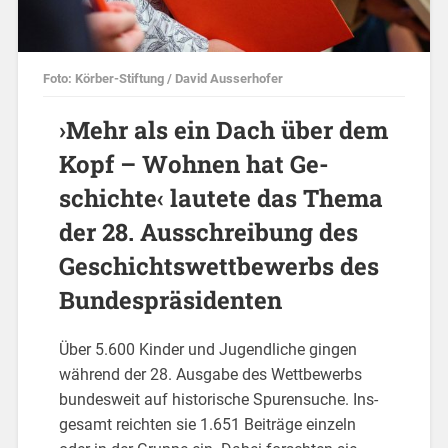
Foto: Kör­ber-Stif­tung / David Aus­ser­ho­fer
›Mehr als ein Dach über dem
Kopf – Woh­nen hat Ge­
schich­te‹ lau­te­te das Thema
der 28. Aus­schrei­bung des
Ge­schichts­wett­be­werbs des
Bun­des­prä­si­den­ten
Über 5.600 Kin­der und Ju­gend­li­che gin­gen
wäh­rend der 28. Aus­ga­be des Wett­be­werbs
bun­des­weit auf his­to­ri­sche Spu­ren­su­che. Ins­
ge­samt reich­ten sie 1.651 Bei­trä­ge ein­zeln