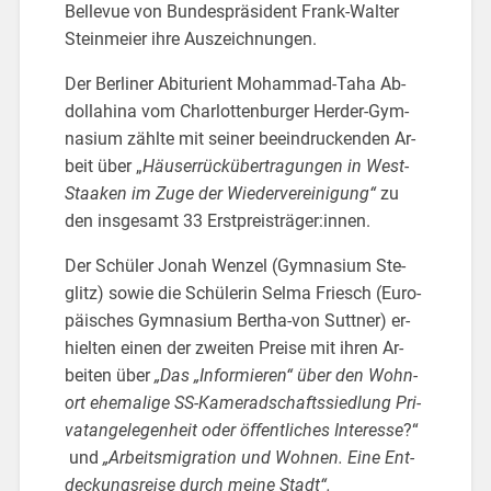
Bel­le­vue von Bun­des­prä­si­dent Frank-Wal­ter
Stein­mei­er ihre Aus­zeich­nun­gen.
Der Ber­li­ner Ab­itu­ri­ent Mo­ham­mad-Ta­ha Ab­
dol­la­hi­na vom Char­lot­ten­bur­ger Her­der-Gym­
na­si­um zähl­te mit sei­ner be­ein­dru­cken­den Ar­
beit über „
Häu­ser­rück­über­tra­gun­gen in West-
Staa­ken im Zuge der Wie­der­ver­ei­ni­gung“
zu
den ins­ge­samt 33 Erst­preis­trä­ger:innen.
Der Schü­ler Jonah Wen­zel (Gym­na­si­um Ste­
glitz) sowie die Schü­le­rin Selma Friesch (Eu­ro­
päi­sches Gym­na­si­um Ber­tha-von Sutt­ner) er­
hiel­ten einen der zwei­ten Prei­se mit ihren Ar­
bei­ten über
„Das „In­for­mie­ren“ über den Wohn­
ort ehe­ma­li­ge SS-Ka­me­rad­schafts­sied­lung Pri­
vat­an­ge­le­gen­heit oder öf­fent­li­ches In­ter­es­se
?“
und
„Ar­beits­mi­gra­ti­on und Woh­nen. Eine Ent­
de­ckungs­rei­se durch meine Stadt“.