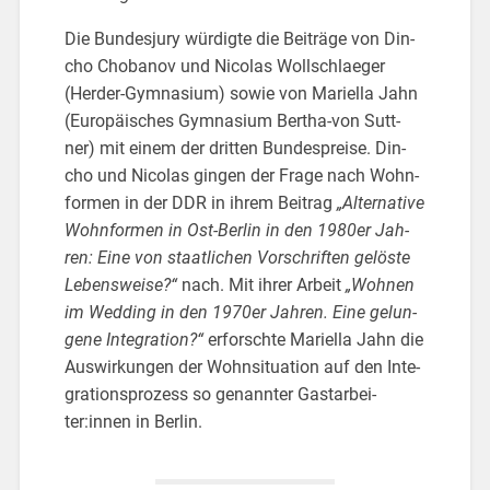
Die Bun­des­ju­ry wür­dig­te die Bei­trä­ge von Din­
cho Cho­ba­nov und Ni­co­las Woll­schla­e­ger
(Her­der-Gym­na­si­um) sowie von Ma­ri­el­la Jahn
(Eu­ro­päi­sches Gym­na­si­um Ber­tha-von Sutt­
ner) mit einem der drit­ten Bun­des­prei­se. Din­
cho und Ni­co­las gin­gen der Frage nach Wohn­
for­men in der DDR in ihrem Bei­trag
„Al­ter­na­ti­ve
Wohn­for­men in Ost-Ber­lin in den 1980er Jah­
ren: Eine von staat­li­chen Vor­schrif­ten ge­lös­te
Le­bens­wei­se?“
nach. Mit ihrer Ar­beit
„Woh­nen
im Wed­ding in den 1970er Jah­ren. Eine ge­lun­
ge­ne In­te­gra­ti­on?“
er­forsch­te Ma­ri­el­la Jahn die
Aus­wir­kun­gen der Wohn­si­tua­ti­on auf den In­te­
gra­ti­ons­pro­zess so ge­nann­ter Gast­ar­bei­
ter:innen in Ber­lin.