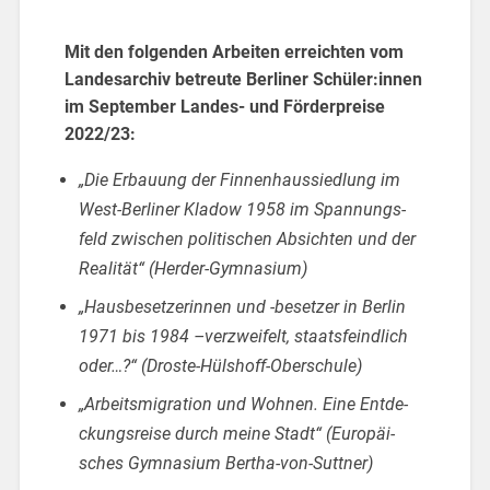
Mit den fol­gen­den Ar­bei­ten er­reich­ten vom
Lan­des­ar­chiv be­treu­te Ber­li­ner Schü­ler:innen
im Sep­tem­ber Lan­des- und För­der­prei­se
2022/23:
„Die Er­bau­ung der Fin­nen­haus­sied­lung im
West-Ber­li­ner Kla­dow 1958 im Span­nungs­
feld zwi­schen po­li­ti­schen Ab­sich­ten und der
Rea­li­tät“ (Her­der-Gym­na­si­um)
„Haus­be­set­ze­rin­nen und -be­set­zer in Ber­lin
1971 bis 1984 –ver­zwei­felt, staats­feind­lich
oder…?“ (Dros­te-Hüls­hoff-Ober­schu­le)
„Ar­beits­mi­gra­ti­on und Woh­nen. Eine Ent­de­
ckungs­rei­se durch meine Stadt“ (Eu­ro­päi­
sches Gym­na­si­um Ber­tha-von-Sutt­ner)