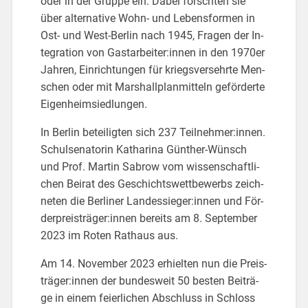
oder in der Grup­pe ein. Dabei forsch­ten sie
über al­ter­na­ti­ve Wohn- und Le­bens­for­men in
Ost- und West-Ber­lin nach 1945, Fra­gen der In­
te­gra­ti­on von Gast­ar­bei­ter:innen in den 1970er
Jah­ren, Ein­rich­tun­gen für kriegs­ver­sehr­te Men­
schen oder mit Mar­shall­plan­mit­teln ge­för­der­te
Ei­gen­heim­sied­lun­gen.
In Ber­lin be­tei­lig­ten sich 237 Teil­neh­mer:innen.
Schul­se­na­to­rin Ka­tha­ri­na Gün­ther-Wünsch
und Prof. Mar­tin Sab­row vom wis­sen­schaft­li­
chen Bei­rat des Ge­schichts­wett­be­werbs zeich­
ne­ten die Ber­li­ner Lan­des­sie­ger:innen und För­
der­preis­trä­ger:innen be­reits am 8. Sep­tem­ber
2023 im Roten Rat­haus aus.
Am 14. No­vem­ber 2023 er­hiel­ten nun die Preis­
trä­ger:innen der bun­des­weit 50 bes­ten Bei­trä­
ge in einem fei­er­li­chen Ab­schluss in Schloss