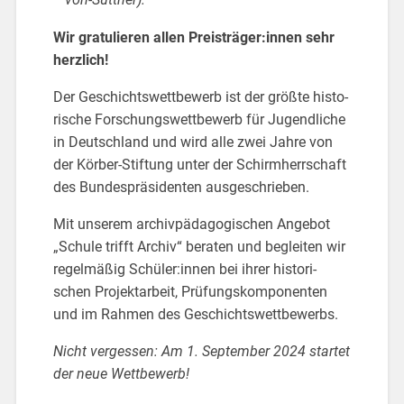
Wir gra­tu­lie­ren allen Preis­trä­ger:innen sehr
herz­lich!
Der Ge­schichts­wett­be­werb ist der größ­te his­to­
ri­sche For­schungs­wett­be­werb für Ju­gend­li­che
in Deutsch­land und wird alle zwei Jahre von
der Kör­ber-Stif­tung unter der Schirm­herr­schaft
des Bun­des­prä­si­den­ten aus­ge­schrie­ben.
Mit un­se­rem ar­chiv­päd­ago­gi­schen An­ge­bot
„Schu­le trifft Ar­chiv“ be­ra­ten und be­glei­ten wir
re­gel­mä­ßig Schü­ler:innen bei ihrer his­to­ri­
schen Pro­jekt­ar­beit, Prü­fungs­kom­po­nen­ten
und im Rah­men des Ge­schichts­wett­be­werbs.
Nicht ver­ges­sen: Am 1. Sep­tem­ber 2024 star­tet
der neue Wett­be­werb!