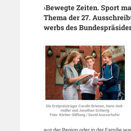
›Be­weg­te Zei­ten. Sport mac
Thema der 27. Aus­schrei­b
werbs des Bun­des­prä­si­de
Die Erst­preis­trä­ger Ca­ro­lin Brie­nen, Hans Heit­
mül­ler und Jo­na­than Schie­rig
Foto: Kör­ber-Stif­tung / David Aus­ser­ho­fer
aus der Re­gi­on oder in der Fa­mi­lie wa