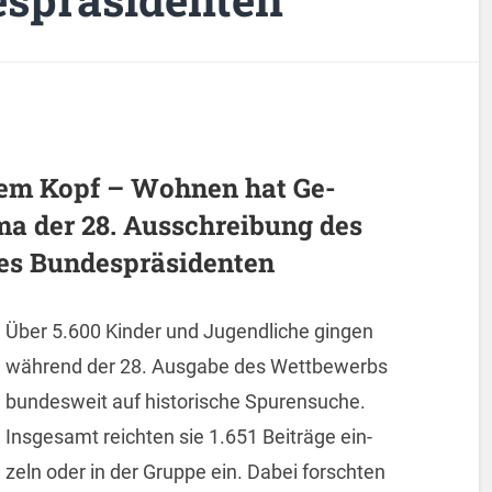
dem Kopf – Woh­nen hat Ge­
ema der 28. Aus­schrei­bung des
s Bun­des­prä­si­den­ten
Über 5.600 Kin­der und Ju­gend­li­che gin­gen
wäh­rend der 28. Aus­ga­be des Wett­be­werbs
bun­des­weit auf his­to­ri­sche Spu­ren­su­che.
Ins­ge­samt reich­ten sie 1.651 Bei­trä­ge ein­
zeln oder in der Grup­pe ein. Dabei forsch­ten