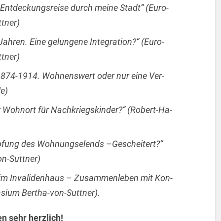
e Ent­de­ckungs­rei­se durch meine Stadt“ (Eu­ro­
t­ner)
en. Eine ge­lun­ge­ne In­te­gra­ti­on?“ (Eu­ro­
t­ner)
 1874-1914. Woh­nens­wert oder nur eine Ver­
le)
er Wohn­ort für Nach­kriegs­kin­der?“ (Ro­bert-Ha­
ämp­fung des Woh­nungs­elends –Ge­schei­tert?“
on-Sutt­ner)
 im In­va­li­den­haus – Zu­sam­men­le­ben mit Kon­
na­si­um Ber­tha-von-Sutt­ner).
en sehr herz­lich!