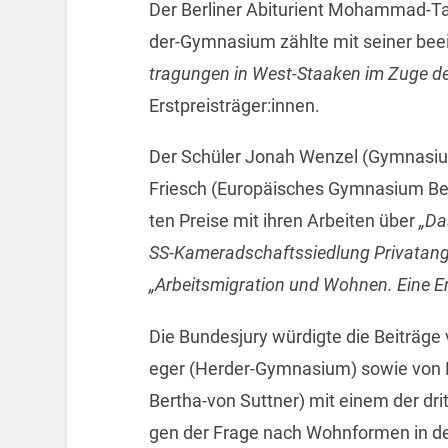
Der Ber­li­ner Ab­itu­ri­ent Mo­ham­mad-Ta
der-Gym­na­si­um zähl­te mit sei­ner be­e
tra­gun­gen in West-Staa­ken im Zuge der 
Erst­preis­trä­ger:innen.
Der Schü­ler Jonah Wen­zel (Gym­na­si­u
Friesch (Eu­ro­päi­sches Gym­na­si­um Ber
ten Prei­se mit ihren Ar­bei­ten über
„Das
SS-Ka­me­rad­schafts­sied­lung Pri­vat­an­ge­
„Ar­beits­mi­gra­ti­on und Woh­nen. Eine 
Die Bun­des­ju­ry wür­dig­te die Bei­trä­g
e­ger (Her­der-Gym­na­si­um) sowie von M
Ber­tha-von Sutt­ner) mit einem der drit­
gen der Frage nach Wohn­for­men in de