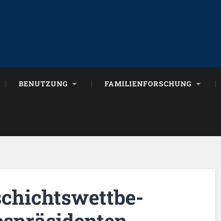
BENUTZUNG
FAMILIENFORSCHUNG
schichts­wett­be­
­prä­si­den­ten