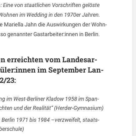
Eine von staat­li­chen Vor­schrif­ten ge­lös­te
Woh­nen im Wed­ding in den 1970er Jah­ren.
te Ma­ri­el­la Jahn die Aus­wir­kun­gen der Wohn­
s so ge­nann­ter Gast­ar­bei­ter:innen in Ber­lin.
en er­reich­ten vom Lan­des­ar­
chü­ler:innen im Sep­tem­ber Lan­
2/
23:
lung im West-Ber­li­ner Kla­dow 1958 im Span­
ich­ten und der Rea­li­tät“ (Her­der-Gym­na­si­um)
in Ber­lin 1971 bis 1984 –ver­zwei­felt, staats­
ber­schu­le)