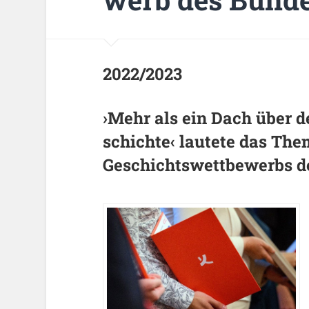
2022/2023
›Mehr als ein Dach über 
schich­te‹ lau­te­te das Th
Ge­schichts­wett­be­werbs de