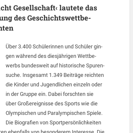
ht Ge­sell­schaft‹ lau­te­te das
ung des Ge­schichts­wett­be­
n­ten
Über 3.400 Schü­le­rin­nen und Schü­ler gin­
gen wäh­rend des dies­jäh­ri­gen Wett­be­
werbs bun­des­weit auf his­to­ri­sche Spu­ren­
su­che. Ins­ge­samt 1.349 Bei­trä­ge reich­ten
die Kin­der und Ju­gend­li­chen ein­zeln oder
in der Grup­pe ein. Dabei forsch­ten sie
über Groß­er­eig­nis­se des Sports wie die
Olym­pi­schen und Pa­ralym­pi­schen Spie­le.
Die Bio­gra­fi­en von Sport­per­sön­lich­kei­ten
ren eben­falls von be­son­de­rem In­ter­es­se. Die