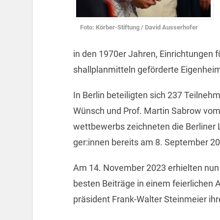
Foto: Kör­ber-Stif­tung / David Aus­ser­ho­fer
in den 1970er Jah­ren, Ein­rich­tun­gen 
shall­plan­mit­teln ge­för­der­te Ei­gen­hei
In Ber­lin be­tei­lig­ten sich 237 Teil­neh­
Wünsch und Prof. Mar­tin Sab­row vom wi
wett­be­werbs zeich­ne­ten die Ber­li­ner 
ger:innen be­reits am 8. Sep­tem­ber 2
Am 14. No­vem­ber 2023 er­hiel­ten nun 
bes­ten Bei­trä­ge in einem fei­er­li­che
prä­si­dent Frank-Wal­ter Stein­mei­er ih