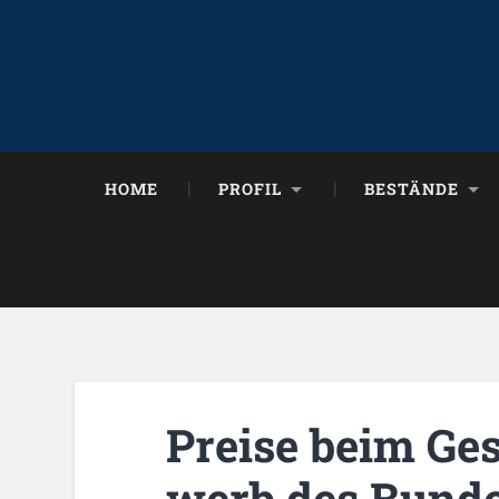
HOME
PROFIL
BESTÄNDE
Prei­se beim Ge­
werb des Bun­des