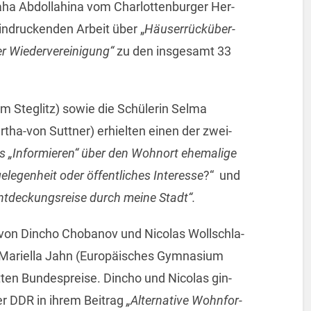
­ha Ab­dol­la­hi­na vom Char­lot­ten­bur­ger Her­
in­dru­cken­den Ar­beit über „
Häu­ser­rück­über­
Wie­der­ver­ei­ni­gung“
zu den ins­ge­samt 33
m Ste­glitz) sowie die Schü­le­rin Selma
­tha-von Sutt­ner) er­hiel­ten einen der zwei­
 „In­for­mie­ren“ über den Wohn­ort ehe­ma­li­ge
le­gen­heit oder öf­fent­li­ches In­ter­es­se
?“ und
Ent­de­ckungs­rei­se durch meine Stadt“.
e von Din­cho Cho­ba­nov und Ni­co­las Woll­schla­
a­ri­el­la Jahn (Eu­ro­päi­sches Gym­na­si­um
ten Bun­des­prei­se. Din­cho und Ni­co­las gin­
r DDR in ihrem Bei­trag
„Al­ter­na­ti­ve Wohn­for­