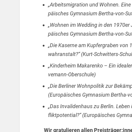
„Ar­beits­mi­gra­ti­on und Woh­nen. Ein
päi­sches Gym­na­si­um Ber­tha-von-Sut
„Woh­nen im Wed­ding in den 1970er Jah­r
päi­sches Gym­na­si­um Ber­tha-von-Sut
„Die Ka­ser­ne am Kup­fer­gra­ben von
wahr­an­stalt?“ (Kurt-Schwit­ters-Schu­
„Kin­der­heim Ma­ka­ren­ko – Ein idea­l
ve­mann-Ober­schu­le)
„Die Ber­li­ner Wohn­po­li­tik zur Be­k
(Eu­ro­päi­sches Gym­na­si­um Ber­tha-v
„Das In­va­li­den­haus zu Ber­lin. Leben
flikt­po­ten­ti­al?“ (Eu­ro­päi­sches Gym­
Wir gra­tu­lie­ren allen Preis­trä­ger:inn