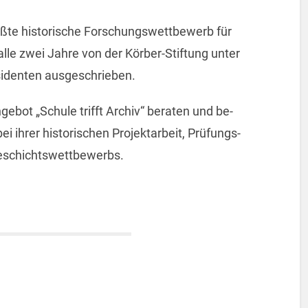
­te his­to­ri­sche For­schungs­wett­be­werb für
alle zwei Jahre von der Kör­ber-Stif­tung unter
­den­ten aus­ge­schrie­ben.
ge­bot „Schu­le trifft Ar­chiv“ be­ra­ten und be­
i ihrer his­to­ri­schen Pro­jekt­ar­beit, Prü­fungs­
schichts­wett­be­werbs.