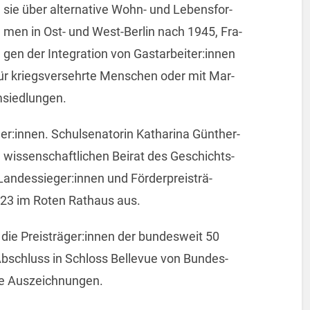
sie über al­ter­na­ti­ve Wohn- und Le­bens­for­
men in Ost- und West-Ber­lin nach 1945, Fra­
gen der In­te­gra­ti­on von Gast­ar­bei­ter:innen
für kriegs­ver­sehr­te Men­schen oder mit Mar­
m­sied­lun­gen.
mer:innen. Schul­se­na­to­rin Ka­tha­ri­na Gün­ther-
s­sen­schaft­li­chen Bei­rat des Ge­schichts­
Lan­des­sie­ger:innen und För­der­preis­trä­
023 im Roten Rat­haus aus.
die Preis­trä­ger:innen der bun­des­weit 50
n Ab­schluss in Schloss Bel­le­vue von Bun­des­
re Aus­zeich­nun­gen.