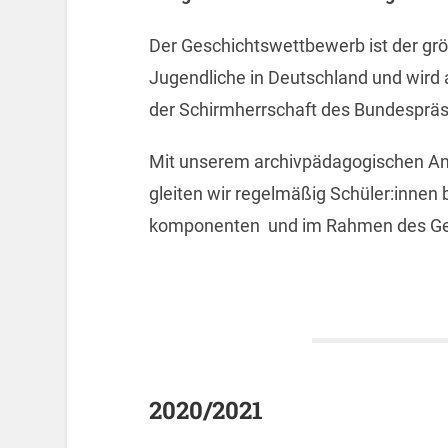
Der Ge­schichts­wett­be­werb ist der größ
Ju­gend­li­che in Deutsch­land und wird 
der Schirm­herr­schaft des Bun­des­prä­si
Mit un­se­rem ar­chiv­päd­ago­gi­schen An­
glei­ten wir re­gel­mä­ßig Schü­ler:innen be
kom­po­nen­ten und im Rah­men des Ge­
2020/2021