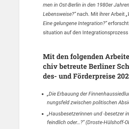
men in Ost-Ber­lin in den 1980er Jah­ren: 
Le­bens­wei­se?“
nach. Mit ihrer Ar­beit
„
Eine ge­lun­ge­ne In­te­gra­ti­on?“
er­forsch­
si­tua­ti­on auf den In­te­gra­ti­ons­pro­zes
Mit den fol­gen­den Ar­bei­t
chiv be­treu­te Ber­li­ner S
des- und För­der­prei­se 202
„Die Er­bau­ung der Fin­nen­haus­sied­
nungs­feld zwi­schen po­li­ti­schen Ab­s
„Haus­be­set­ze­rin­nen und -be­set­zer 
feind­lich oder…?“ (Dros­te-Hüls­hoff-O