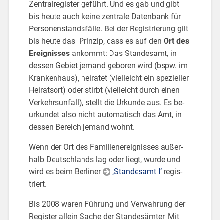
Zen­tral­re­gis­ter ge­führt. Und es gab und gibt
bis heute auch keine zen­tra­le Da­ten­bank für
Per­so­nen­stands­fäl­le. Bei der Re­gis­trie­rung gilt
bis heute das Prin­zip, dass es auf den
Ort des
Er­eig­nis­ses
an­kommt: Das Stan­des­amt, in
des­sen Ge­biet je­mand ge­bo­ren wird (bspw. im
Kran­ken­haus), hei­ra­tet (viel­leicht ein spe­zi­el­ler
Hei­rats­ort) oder stirbt (viel­leicht durch einen
Ver­kehrs­un­fall), stellt die Ur­kun­de aus. Es be­
ur­kun­det also nicht au­to­ma­tisch das Amt, in
des­sen Be­reich je­mand wohnt.
Wenn der Ort des Fa­mi­li­ener­eig­nis­ses au­ßer­
halb Deutsch­lands lag oder liegt, wurde und
wird es beim Ber­li­ner
‚Stan­des­amt I‘
re­gis­
triert.
Bis 2008 waren Füh­rung und Ver­wah­rung der
Re­gis­ter al­lein Sache der Stan­des­äm­ter. Mit