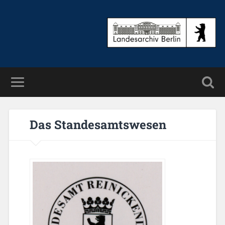
Das Stan­des­amts­we­sen