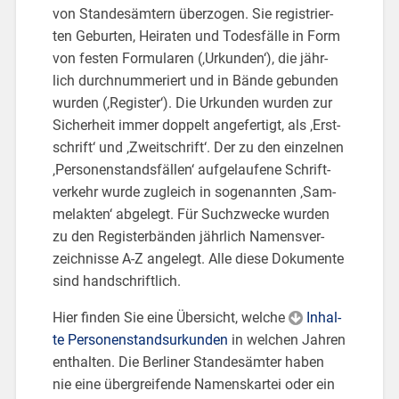
von Stan­des­äm­tern über­zo­gen. Sie re­gis­trier­
ten Ge­bur­ten, Hei­ra­ten und To­des­fäl­le in Form
von fes­ten For­mu­la­ren (‚Ur­kun­den‘), die jähr­
lich durch­num­me­riert und in Bände ge­bun­den
wur­den (‚Re­gis­ter‘). Die Ur­kun­den wur­den zur
Si­cher­heit immer dop­pelt an­ge­fer­tigt, als ‚Erst­
schrift‘ und ‚Zweit­schrift‘. Der zu den ein­zel­nen
‚Per­so­nen­stands­fäl­len‘ auf­ge­lau­fe­ne Schrift­
ver­kehr wurde zu­gleich in so­ge­nann­ten ‚Sam­
mel­ak­ten‘ ab­ge­legt. Für Such­zwe­cke wur­den
zu den Re­gis­ter­bän­den jähr­lich Na­mens­ver­
zeich­nis­se A-Z an­ge­legt. Alle diese Do­ku­men­te
sind hand­schrift­lich.
Hier fin­den Sie eine Über­sicht, wel­che
In­hal­
te Per­so­nen­standsur­kun­den
in wel­chen Jah­ren
ent­hal­ten. Die Ber­li­ner Stan­des­äm­ter haben
nie eine über­grei­fen­de Na­mens­kar­tei oder ein