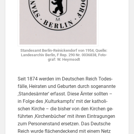
Stan­des­amt Ber­lin-Rei­ni­cken­dorf von 1954, Quel­le:
Lan­des­ar­chiv Ber­lin, F Rep. 290 Nr. 0036838, Fo­to­
graf: W. Heym­sodt
Seit 1874 wer­den im Deut­schen Reich To­des­
fäl­le, Hei­ra­ten und Ge­bur­ten durch so­ge­nann­te
‚Stan­des­äm­ter‘ er­fasst. Diese Ämter soll­ten –
in Folge des ‚Kul­tur­kampfs‘ mit der ka­tho­li­
schen Kir­che – die bis­her von den Kir­chen ge­
führ­ten ‚Kir­chen­bü­cher‘ mit ihren Ein­tra­gun­gen
zum Per­so­nen­stand er­set­zen. Das Deut­sche
Reich wurde flä­chen­de­ckend mit einem Netz