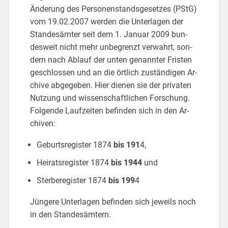
Än­de­rung des Per­so­nen­stands­ge­set­zes (PStG)
vom 19.02.2007 wer­den die Un­ter­la­gen der
Stan­des­äm­ter seit dem 1. Ja­nu­ar 2009 bun­
des­weit nicht mehr un­be­grenzt ver­wahrt, son­
dern nach Ab­lauf der unten ge­nann­ter Fris­ten
ge­schlos­sen und an die ört­lich zu­stän­di­gen Ar­
chi­ve ab­ge­ge­ben. Hier die­nen sie der pri­va­ten
Nut­zung und wis­sen­schaft­li­chen For­schung.
Fol­gen­de Lauf­zei­ten be­fin­den sich in den Ar­
chi­ven:
Ge­burts­re­gis­ter 1874
bis 191
4,
Hei­rats­re­gis­ter 1874
bis 1944
und
Ster­be­re­gis­ter 1874
bis 199
4
Jün­ge­re Un­ter­la­gen be­fin­den sich je­weils noch
in den Stan­des­äm­tern.