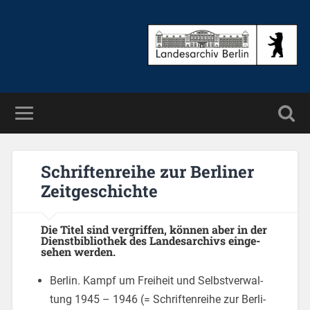
Schrif­ten­rei­he zur Ber­li­ner
Zeit­ge­schich­te
Die Titel sind ver­grif­fen, kön­nen aber in der
Dienst­bi­blio­thek des Lan­des­ar­chivs ein­ge­
se­hen wer­den.
Ber­lin. Kampf um Frei­heit und Selbst­ver­wal­
tung 1945 – 1946 (= Schrif­ten­rei­he zur Ber­li­