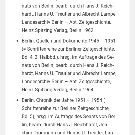
nats von Ber­lin, bearb. durch Hans J. Reich­
hardt, Hanns U. Treut­ler und Al­brecht Lampe,
Lan­des­ar­chiv Ber­lin – Abt. Zeit­ge­schich­te,
Heinz Spit­zing Ver­lag, Ber­lin 1962
Ber­lin. Quel­len und Do­ku­men­te 1945 – 1951
(= Schrif­ten­rei­he zur Ber­li­ner Zeit­ge­schich­te,
Bd. 4, 2. Halbbd.), hrsg. im Auf­tra­ge des Se­
nats von Ber­lin, bearb. durch Hans J. Reich­
hardt, Hanns U. Treut­ler und Al­brecht Lampe,
Lan­des­ar­chiv Ber­lin – Abt. Zeit­ge­schich­te,
Heinz Spit­zing Ver­lag, Ber­lin 1964
Ber­lin. Chro­nik der Jahre 1951 – 1954 (=
Schrif­ten­rei­he zur Ber­li­ner Zeit­ge­schich­te,
Bd. 5), hrsg. im Auf­tra­ge des Se­nats von Ber­
lin, bearb. durch Hans J. Reich­hardt, Joa­
chim Drog­mann und Hanns U. Treut­ler, Lan­