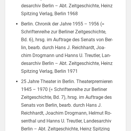
des­ar­chiv Ber­lin – Abt. Zeit­ge­schich­te, Heinz
Spit­zing Ver­lag, Ber­lin 1968
Ber­lin. Chro­nik der Jahre 1955 – 1956 (=
Schrif­ten­rei­he zur Ber­li­ner Zeit­ge­schich­te,
Bd. 6), hrsg. im Auf­tra­ge des Se­nats von Ber­
lin, bearb. durch Hans J. Reich­hardt, Joa­
chim Drog­mann und Hanns U. Treut­ler, Lan­
des­ar­chiv Ber­lin – Abt. Zeit­ge­schich­te, Heinz
Spit­zing Ver­lag, Ber­lin 1971
25 Jahre Thea­ter in Ber­lin. Thea­ter­pre­mie­ren
1945 – 1970 (= Schrif­ten­rei­he zur Ber­li­ner
Zeit­ge­schich­te, Bd. 7), hrsg. im Auf­tra­ge des
Se­nats von Ber­lin, bearb. durch Hans J.
Reich­hardt, Joa­chim Drog­mann, Hel­mut Ro­
sen­thal und Hanns U. Treut­ler, Lan­des­ar­chiv
Ber­lin – Abt. Zeit­ge­schich­te, Heinz Spit­zing