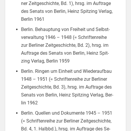
ner Zeit­ge­schich­te, Bd. 1), hrsg. im Auf­tra­ge
des Se­nats von Ber­lin, Heinz Spit­zing Ver­lag,
Ber­lin 1961
Ber­lin. Be­haup­tung von Frei­heit und Selbst­
ver­wal­tung 1946 – 1948 (= Schrif­ten­rei­he
zur Ber­li­ner Zeit­ge­schich­te, Bd. 2), hrsg. im
Auf­tra­ge des Se­nats von Ber­lin, Heinz Spit­
zing Ver­lag, Ber­lin 1959
Ber­lin. Rin­gen um Ein­heit und Wie­der­auf­bau
1948 – 1951 (= Schrif­ten­rei­he zur Ber­li­ner
Zeit­ge­schich­te, Bd. 3), hrsg. im Auf­tra­ge des
Se­nats von Ber­lin, Heinz Spit­zing Ver­lag, Ber­
lin 1962
Ber­lin. Quel­len und Do­ku­men­te 1945 – 1951
(= Schrif­ten­rei­he zur Ber­li­ner Zeit­ge­schich­te,
Bd. 4, 1. Halbbd.), hrsg. im Auf­tra­ge des Se­