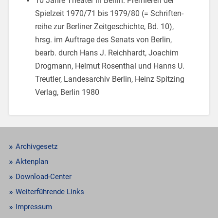
10 Jahre Thea­ter in Ber­lin. Pre­mie­ren der
Spiel­zeit 1970/71 bis 1979/80 (= Schrif­ten­
rei­he zur Ber­li­ner Zeit­ge­schich­te, Bd. 10),
hrsg. im Auf­tra­ge des Se­nats von Ber­lin,
bearb. durch Hans J. Reich­hardt, Joa­chim
Drog­mann, Hel­mut Ro­sen­thal und Hanns U.
Treut­ler, Lan­des­ar­chiv Ber­lin, Heinz Spit­zing
Ver­lag, Ber­lin 1980
Archivgesetz
Aktenplan
Download-Center
Weiterführende Links
Impressum