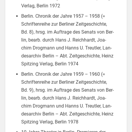
Ver­lag, Ber­lin 1972
Ber­lin. Chro­nik der Jahre 1957 – 1958 (=
Schrif­ten­rei­he zur Ber­li­ner Zeit­ge­schich­te,
Bd. 8), hrsg. im Auf­tra­ge des Se­nats von Ber­
lin, bearb. durch Hans J. Reich­hardt, Joa­
chim Drog­mann und Hanns U. Treut­ler, Lan­
des­ar­chiv Ber­lin – Abt. Zeit­ge­schich­te, Heinz
Spit­zing Ver­lag, Ber­lin 1974
Ber­lin. Chro­nik der Jahre 1959 – 1960 (=
Schrif­ten­rei­he zur Ber­li­ner Zeit­ge­schich­te,
Bd. 9), hrsg. im Auf­tra­ge des Se­nats von Ber­
lin, bearb. durch Hans J. Reich­hardt, Joa­
chim Drog­mann und Hanns U. Treut­ler, Lan­
des­ar­chiv Ber­lin – Abt. Zeit­ge­schich­te, Heinz
Spit­zing Ver­lag, Ber­lin 1978